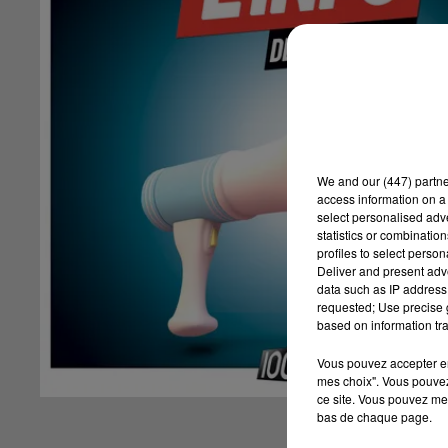
We and
our (447) partn
access information on a 
select personalised ad
statistics or combinatio
profiles to select person
Deliver and present adv
data such as IP address 
requested; Use precise g
based on information tra
Vous pouvez accepter en 
mes choix". Vous pouvez
ce site. Vous pouvez met
bas de chaque page.