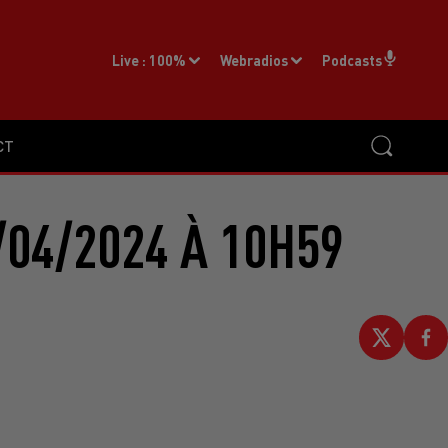
Live :
100%
Webradios
Podcasts
CT
/04/2024 À 10H59