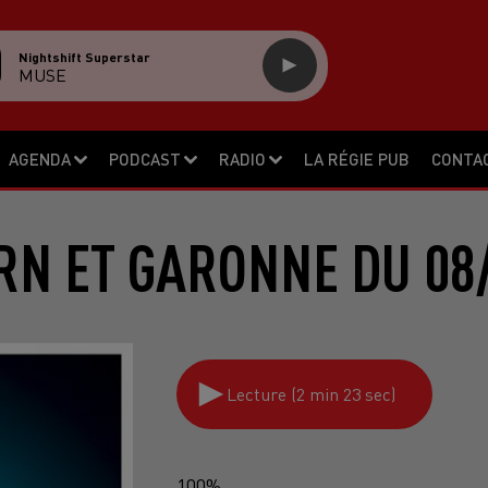
Nightshift Superstar
MUSE
AGENDA
PODCAST
RADIO
LA RÉGIE PUB
CONTA
RN ET GARONNE DU 08
Lecture (2 min 23 sec)
100%