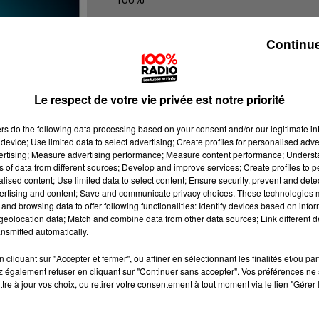
100% Radio les infos du Tarn et Gar
Continue
Le respect de votre vie privée est notre priorité
ers
do the following data processing based on your consent and/or our legitimate int
device; Use limited data to select advertising; Create profiles for personalised adver
vertising; Measure advertising performance; Measure content performance; Unders
ns of data from different sources; Develop and improve services; Create profiles to 
alised content; Use limited data to select content; Ensure security, prevent and detect
ertising and content; Save and communicate privacy choices. These technologies
and browsing data to offer following functionalities: Identify devices based on infor
eolocation data; Match and combine data from other data sources; Link different de
nsmitted automatically.
cliquant sur "Accepter et fermer", ou affiner en sélectionnant les finalités et/ou pa
 également refuser en cliquant sur "Continuer sans accepter". Vos préférences ne 
tre à jour vos choix, ou retirer votre consentement à tout moment via le lien "Gérer 