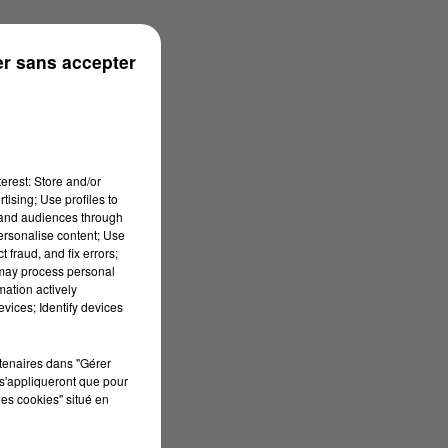
onne
r sans accepter
erest: Store and/or
tising; Use profiles to
tand audiences through
personalise content; Use
 fraud, and fix errors;
 may process personal
mation actively
vices; Identify devices
rtenaires dans "Gérer
s'appliqueront que pour
les cookies" situé en