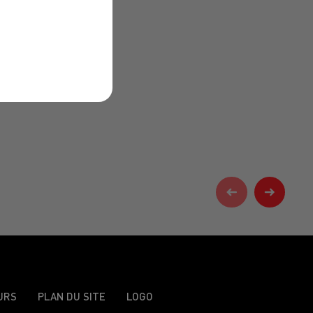
URS
PLAN DU SITE
LOGO