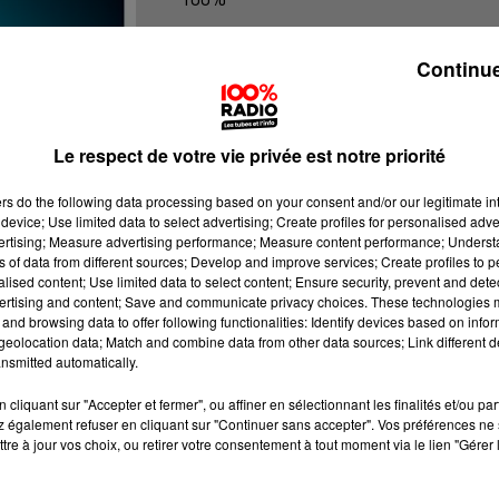
100% Radio les infos du Tarn et Gar
Continue
Le respect de votre vie privée est notre priorité
ers
do the following data processing based on your consent and/or our legitimate int
device; Use limited data to select advertising; Create profiles for personalised adver
vertising; Measure advertising performance; Measure content performance; Unders
ns of data from different sources; Develop and improve services; Create profiles to 
alised content; Use limited data to select content; Ensure security, prevent and detect
ertising and content; Save and communicate privacy choices. These technologies
and browsing data to offer following functionalities: Identify devices based on infor
eolocation data; Match and combine data from other data sources; Link different de
nsmitted automatically.
cliquant sur "Accepter et fermer", ou affiner en sélectionnant les finalités et/ou pa
 également refuser en cliquant sur "Continuer sans accepter". Vos préférences ne 
tre à jour vos choix, ou retirer votre consentement à tout moment via le lien "Gérer 