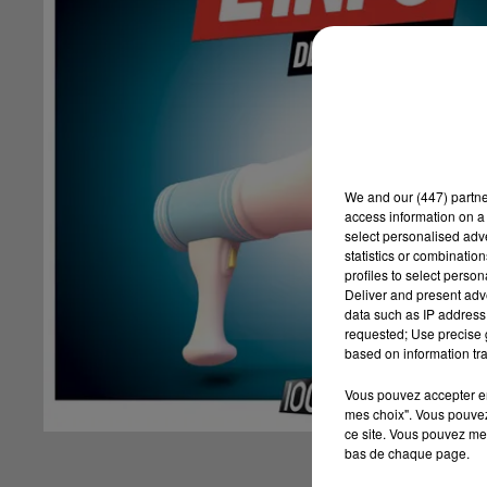
We and
our (447) partn
access information on a 
select personalised ad
statistics or combinatio
profiles to select person
Deliver and present adv
data such as IP address 
requested; Use precise g
based on information tra
Vous pouvez accepter en 
mes choix". Vous pouvez
ce site. Vous pouvez met
bas de chaque page.