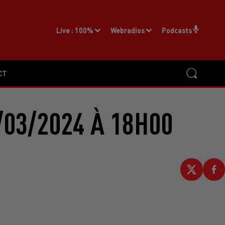
Live :
100%
Webradios
Podcasts
CT
/03/2024 À 18H00