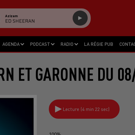
Azizam
ED SHEERAN
AGENDA
PODCAST
RADIO
LA RÉGIE PUB
CONTA
RN ET GARONNE DU 08
Lecture (4 min 22 sec)
100%