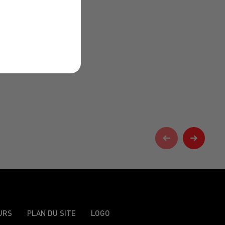
URS
PLAN DU SITE
LOGO