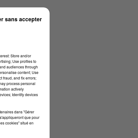
onne
r sans accepter
erest: Store and/or
tising; Use profiles to
tand audiences through
personalise content; Use
 fraud, and fix errors;
 may process personal
mation actively
vices; Identify devices
rtenaires dans "Gérer
s'appliqueront que pour
les cookies" situé en