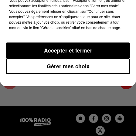
Vous pouvez accepter en cliquant sur "Accepter et fermer", ou affiner en
7 décembre 2023 - 4 min 22 sec
sélectionnant les finalités et/ou partenaires dans "Gérer mes choix".
Vous pouvez également refuser en cliquant sur "Continuer sans
LES INFOS DU TARN ET GARONNE DU
accepter". Vos préférences ne s'appliqueront que pour ce site. Vous
07/12/2023 À 17H00
pouvez mettre à jour vos choix, ou retirer votre consentement à tout
moment via le lien "Gérer les cookies" situé en bas de chaque page.
Podcasts infos du Tarn et Garonne
Accepter et fermer
Gérer mes choix