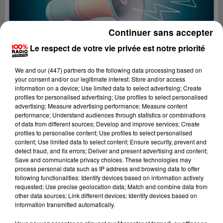
Continuer sans accepter
Le respect de votre vie privée est notre priorité
We and
our (447) partners
do the following data processing based on
your consent and/or our legitimate interest: Store and/or access
information on a device; Use limited data to select advertising; Create
profiles for personalised advertising; Use profiles to select personalised
advertising; Measure advertising performance; Measure content
performance; Understand audiences through statistics or combinations
of data from different sources; Develop and improve services; Create
profiles to personalise content; Use profiles to select personalised
content; Use limited data to select content; Ensure security, prevent and
Lecture (4 min 22 sec)
detect fraud, and fix errors; Deliver and present advertising and content;
Save and communicate privacy choices. These technologies may
process personal data such as IP address and browsing data to offer
following functionalities: Identify devices based on information actively
requested; Use precise geolocation data; Match and combine data from
100%
other data sources; Link different devices; Identify devices based on
information transmitted automatically.
100% Radio les infos du Tarn et Garonne