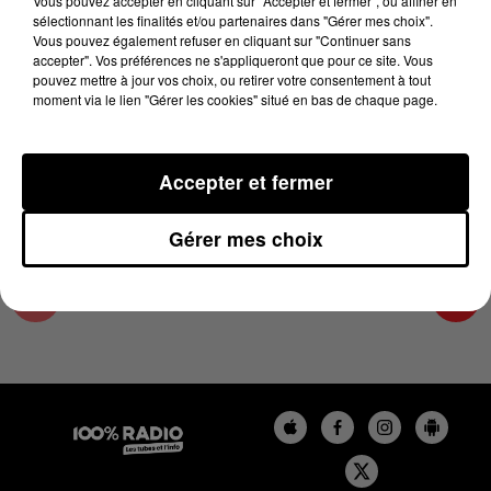
Vous pouvez accepter en cliquant sur "Accepter et fermer", ou affiner en
7 novembre 2024 - 2 min 29 sec
sélectionnant les finalités et/ou partenaires dans "Gérer mes choix".
Vous pouvez également refuser en cliquant sur "Continuer sans
LES INFOS DU TARN ET GARONNE DU
accepter". Vos préférences ne s'appliqueront que pour ce site. Vous
07/11/2024 À 15H00
pouvez mettre à jour vos choix, ou retirer votre consentement à tout
moment via le lien "Gérer les cookies" situé en bas de chaque page.
Podcasts infos du Tarn et Garonne
Accepter et fermer
Gérer mes choix