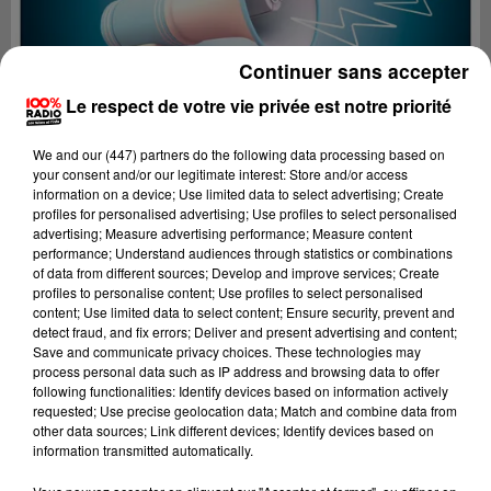
Continuer sans accepter
Le respect de votre vie privée est notre priorité
We and
our (447) partners
do the following data processing based on
your consent and/or our legitimate interest: Store and/or access
information on a device; Use limited data to select advertising; Create
profiles for personalised advertising; Use profiles to select personalised
advertising; Measure advertising performance; Measure content
performance; Understand audiences through statistics or combinations
of data from different sources; Develop and improve services; Create
profiles to personalise content; Use profiles to select personalised
content; Use limited data to select content; Ensure security, prevent and
Lecture (2 min 29 sec)
detect fraud, and fix errors; Deliver and present advertising and content;
Save and communicate privacy choices. These technologies may
process personal data such as IP address and browsing data to offer
following functionalities: Identify devices based on information actively
requested; Use precise geolocation data; Match and combine data from
100%
other data sources; Link different devices; Identify devices based on
information transmitted automatically.
100% Radio les infos du Tarn et Garonne