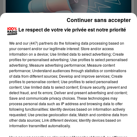
Continuer sans accepter
Le respect de votre vie privée est notre priorité
We and
our (447) partners
do the following data processing based on
your consent and/or our legitimate interest: Store and/or access
information on a device; Use limited data to select advertising; Create
profiles for personalised advertising; Use profiles to select personalised
advertising; Measure advertising performance; Measure content
performance; Understand audiences through statistics or combinations
of data from different sources; Develop and improve services; Create
profiles to personalise content; Use profiles to select personalised
content; Use limited data to select content; Ensure security, prevent and
Lecture (2 min 16 sec)
detect fraud, and fix errors; Deliver and present advertising and content;
Save and communicate privacy choices. These technologies may
process personal data such as IP address and browsing data to offer
following functionalities: Identify devices based on information actively
requested; Use precise geolocation data; Match and combine data from
100%
other data sources; Link different devices; Identify devices based on
information transmitted automatically.
100% Radio les infos du Tarn et Garonne