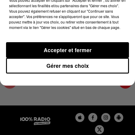
Vous pouvez accepter en cliquant sur "Accepter et fermer", ou affiner en
7 juillet 2023 - 2 min 16 sec
sélectionnant les finalités et/ou partenaires dans "Gérer mes choix".
Vous pouvez également refuser en cliquant sur "Continuer sans
LES INFOS DU TARN ET GARONNE DU
accepter". Vos préférences ne s'appliqueront que pour ce site. Vous
07/07/2023 À 11H00
pouvez mettre à jour vos choix, ou retirer votre consentement à tout
moment via le lien "Gérer les cookies" situé en bas de chaque page.
Podcasts infos du Tarn et Garonne
Accepter et fermer
Gérer mes choix