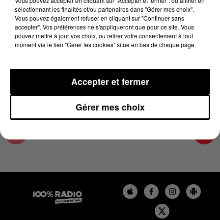
Vous pouvez accepter en cliquant sur "Accepter et fermer", ou affiner en
7 juin 2024 - 2 min 22 sec
sélectionnant les finalités et/ou partenaires dans "Gérer mes choix".
Vous pouvez également refuser en cliquant sur "Continuer sans
LES INFOS DU TARN ET GARONNE DU
accepter". Vos préférences ne s'appliqueront que pour ce site. Vous
07/06/2024 À 10H00
pouvez mettre à jour vos choix, ou retirer votre consentement à tout
moment via le lien "Gérer les cookies" situé en bas de chaque page.
Podcasts infos du Tarn et Garonne
Accepter et fermer
Gérer mes choix