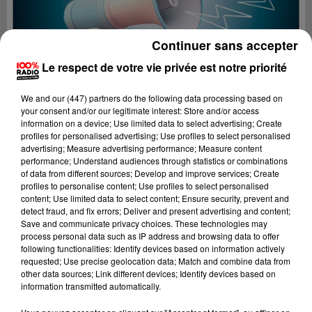
Continuer sans accepter
Le respect de votre vie privée est notre priorité
We and
our (447) partners
do the following data processing based on
your consent and/or our legitimate interest: Store and/or access
information on a device; Use limited data to select advertising; Create
profiles for personalised advertising; Use profiles to select personalised
advertising; Measure advertising performance; Measure content
performance; Understand audiences through statistics or combinations
of data from different sources; Develop and improve services; Create
profiles to personalise content; Use profiles to select personalised
content; Use limited data to select content; Ensure security, prevent and
Lecture (2 min 22 sec)
detect fraud, and fix errors; Deliver and present advertising and content;
Save and communicate privacy choices. These technologies may
process personal data such as IP address and browsing data to offer
following functionalities: Identify devices based on information actively
requested; Use precise geolocation data; Match and combine data from
100%
other data sources; Link different devices; Identify devices based on
information transmitted automatically.
100% Radio les infos du Tarn et Garonne