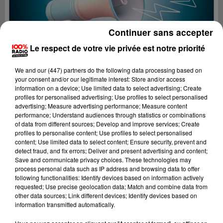
Continuer sans accepter
Le respect de votre vie privée est notre priorité
We and
our (447) partners
do the following data processing based on
your consent and/or our legitimate interest: Store and/or access
information on a device; Use limited data to select advertising; Create
profiles for personalised advertising; Use profiles to select personalised
advertising; Measure advertising performance; Measure content
performance; Understand audiences through statistics or combinations
of data from different sources; Develop and improve services; Create
profiles to personalise content; Use profiles to select personalised
content; Use limited data to select content; Ensure security, prevent and
Lecture (4 min 43 sec)
detect fraud, and fix errors; Deliver and present advertising and content;
Save and communicate privacy choices. These technologies may
process personal data such as IP address and browsing data to offer
following functionalities: Identify devices based on information actively
requested; Use precise geolocation data; Match and combine data from
100%
other data sources; Link different devices; Identify devices based on
information transmitted automatically.
100% Radio les infos du Tarn et Garonne