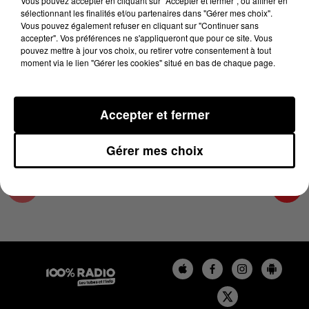
Vous pouvez accepter en cliquant sur "Accepter et fermer", ou affiner en
7 mai 2024 - 4 min 43 sec
sélectionnant les finalités et/ou partenaires dans "Gérer mes choix".
Vous pouvez également refuser en cliquant sur "Continuer sans
LES INFOS DU TARN ET GARONNE DU
accepter". Vos préférences ne s'appliqueront que pour ce site. Vous
07/05/2024 À 17H00
pouvez mettre à jour vos choix, ou retirer votre consentement à tout
moment via le lien "Gérer les cookies" situé en bas de chaque page.
Podcasts infos du Tarn et Garonne
Accepter et fermer
Gérer mes choix