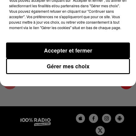
Vous pouvez accepter en cliquant sur "Accepter et fermer", ou affiner en
7 mai 2024 - 2 min 22 sec
sélectionnant les finalités et/ou partenaires dans "Gérer mes choix".
Vous pouvez également refuser en cliquant sur "Continuer sans
LES INFOS DU TARN ET GARONNE DU
accepter". Vos préférences ne s'appliqueront que pour ce site. Vous
07/05/2024 À 15H01
pouvez mettre à jour vos choix, ou retirer votre consentement à tout
moment via le lien "Gérer les cookies" situé en bas de chaque page.
Podcasts infos du Tarn et Garonne
Accepter et fermer
Gérer mes choix