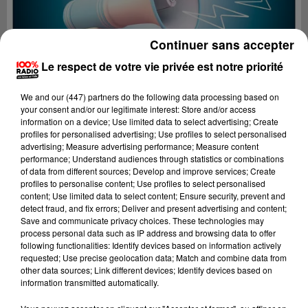
Continuer sans accepter
Le respect de votre vie privée est notre priorité
We and
our (447) partners
do the following data processing based on
your consent and/or our legitimate interest: Store and/or access
information on a device; Use limited data to select advertising; Create
profiles for personalised advertising; Use profiles to select personalised
advertising; Measure advertising performance; Measure content
performance; Understand audiences through statistics or combinations
of data from different sources; Develop and improve services; Create
profiles to personalise content; Use profiles to select personalised
content; Use limited data to select content; Ensure security, prevent and
Lecture (2 min 22 sec)
detect fraud, and fix errors; Deliver and present advertising and content;
Save and communicate privacy choices. These technologies may
process personal data such as IP address and browsing data to offer
following functionalities: Identify devices based on information actively
requested; Use precise geolocation data; Match and combine data from
100%
other data sources; Link different devices; Identify devices based on
information transmitted automatically.
100% Radio les infos du Tarn et Garonne