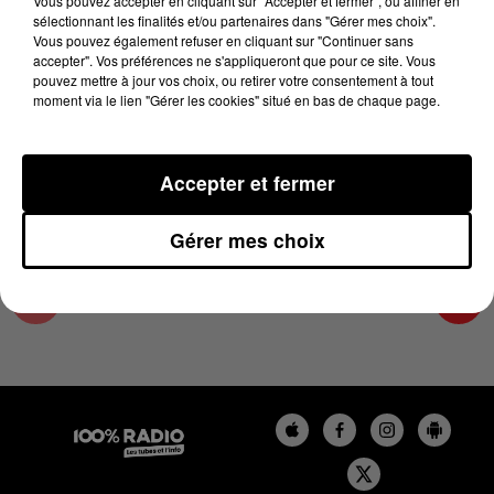
Vous pouvez accepter en cliquant sur "Accepter et fermer", ou affiner en
7 avril 2025 - 3 min 56 sec
sélectionnant les finalités et/ou partenaires dans "Gérer mes choix".
Vous pouvez également refuser en cliquant sur "Continuer sans
LES INFOS DU TARN ET GARONNE DU
accepter". Vos préférences ne s'appliqueront que pour ce site. Vous
07/04/2025 À 16H59
pouvez mettre à jour vos choix, ou retirer votre consentement à tout
moment via le lien "Gérer les cookies" situé en bas de chaque page.
Podcasts infos du Tarn et Garonne
Accepter et fermer
Gérer mes choix