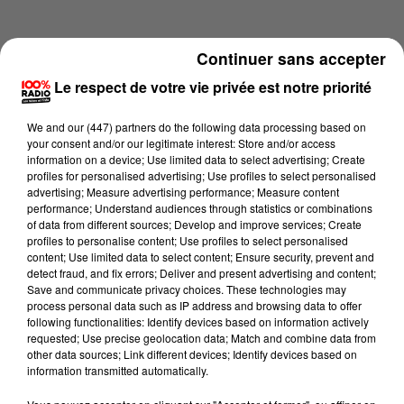
Continuer sans accepter
Le respect de votre vie privée est notre priorité
We and
our (447) partners
do the following data processing based on
your consent and/or our legitimate interest: Store and/or access
information on a device; Use limited data to select advertising; Create
profiles for personalised advertising; Use profiles to select personalised
advertising; Measure advertising performance; Measure content
performance; Understand audiences through statistics or combinations
of data from different sources; Develop and improve services; Create
profiles to personalise content; Use profiles to select personalised
content; Use limited data to select content; Ensure security, prevent and
Lecture (3 min 56 sec)
detect fraud, and fix errors; Deliver and present advertising and content;
Save and communicate privacy choices. These technologies may
process personal data such as IP address and browsing data to offer
following functionalities: Identify devices based on information actively
requested; Use precise geolocation data; Match and combine data from
100%
other data sources; Link different devices; Identify devices based on
information transmitted automatically.
100% Radio les infos du Tarn et Garonne