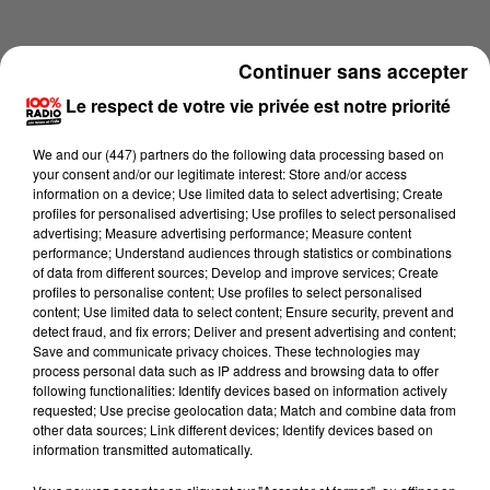
Continuer sans accepter
Le respect de votre vie privée est notre priorité
We and
our (447) partners
do the following data processing based on
your consent and/or our legitimate interest: Store and/or access
information on a device; Use limited data to select advertising; Create
profiles for personalised advertising; Use profiles to select personalised
advertising; Measure advertising performance; Measure content
performance; Understand audiences through statistics or combinations
of data from different sources; Develop and improve services; Create
profiles to personalise content; Use profiles to select personalised
content; Use limited data to select content; Ensure security, prevent and
Lecture (2 min 22 sec)
detect fraud, and fix errors; Deliver and present advertising and content;
Save and communicate privacy choices. These technologies may
process personal data such as IP address and browsing data to offer
following functionalities: Identify devices based on information actively
requested; Use precise geolocation data; Match and combine data from
100%
other data sources; Link different devices; Identify devices based on
information transmitted automatically.
100% Radio les infos du Tarn et Garonne