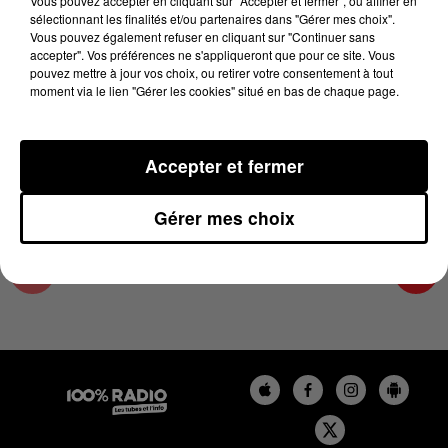
Vous pouvez accepter en cliquant sur "Accepter et fermer", ou affiner en
7 février 2025 - 2 min 22 sec
sélectionnant les finalités et/ou partenaires dans "Gérer mes choix".
Vous pouvez également refuser en cliquant sur "Continuer sans
LES INFOS DU TARN ET GARONNE DU
accepter". Vos préférences ne s'appliqueront que pour ce site. Vous
07/02/2025 À 14H00
pouvez mettre à jour vos choix, ou retirer votre consentement à tout
moment via le lien "Gérer les cookies" situé en bas de chaque page.
Podcasts infos du Tarn et Garonne
Accepter et fermer
Gérer mes choix