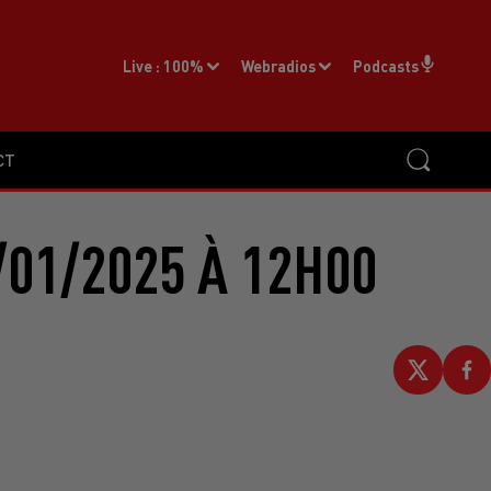
Live :
100%
Webradios
Podcasts
CT
/01/2025 À 12H00