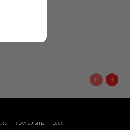
URS
PLAN DU SITE
LOGO