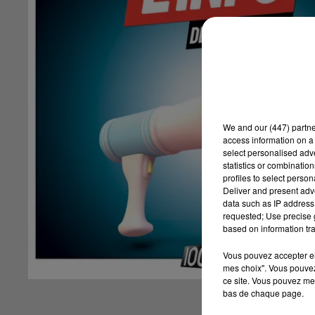
We and
our (447) partn
access information on a 
select personalised ad
statistics or combinatio
profiles to select person
Deliver and present adv
data such as IP address 
requested; Use precise g
based on information tra
Vous pouvez accepter en 
mes choix". Vous pouvez
ce site. Vous pouvez met
bas de chaque page.