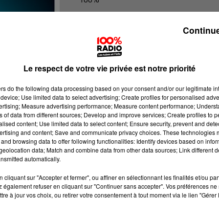
100% Radio les infos du Tarn et Gar
Continue
Le respect de votre vie privée est notre priorité
ers
do the following data processing based on your consent and/or our legitimate int
device; Use limited data to select advertising; Create profiles for personalised adver
vertising; Measure advertising performance; Measure content performance; Unders
ns of data from different sources; Develop and improve services; Create profiles to 
alised content; Use limited data to select content; Ensure security, prevent and detect
ertising and content; Save and communicate privacy choices. These technologies
and browsing data to offer following functionalities: Identify devices based on infor
eolocation data; Match and combine data from other data sources; Link different de
nsmitted automatically.
cliquant sur "Accepter et fermer", ou affiner en sélectionnant les finalités et/ou pa
 également refuser en cliquant sur "Continuer sans accepter". Vos préférences ne 
tre à jour vos choix, ou retirer votre consentement à tout moment via le lien "Gérer 