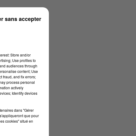
onne
r sans accepter
erest: Store and/or
tising; Use profiles to
tand audiences through
personalise content; Use
 fraud, and fix errors;
 may process personal
mation actively
vices; Identify devices
rtenaires dans "Gérer
s'appliqueront que pour
les cookies" situé en