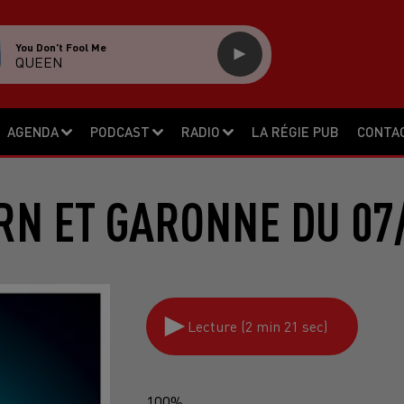
You Don't Fool Me
QUEEN
AGENDA
PODCAST
RADIO
LA RÉGIE PUB
CONTA
RN ET GARONNE DU 07
Lecture (2 min 21 sec)
100%