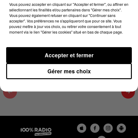
10h00
Vous pouvez accepter en cliquant sur "Accepter et fermer", ou affiner en
sélectionnant les finalités et/ou partenaires dans "Gérer mes choix".
6 juin 2026 - 2 min 20 sec
Vous pouvez également refuser en cliquant sur "Continuer sans
accepter". Vos préférences ne s'appliqueront que pour ce site. Vous
LES INFOS DU TARN ET GARONNE DU
pouvez mettre à jour vos choix, ou retirer votre consentement à tout
06/06/2026 À 10H00
moment via le lien "Gérer les cookies" situé en bas de chaque page.
Podcasts infos du Tarn et Garonne
Accepter et fermer
Gérer mes choix