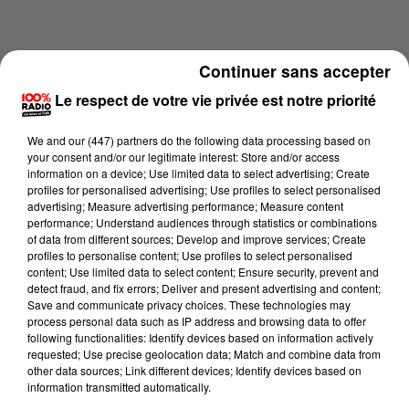
Continuer sans accepter
Le respect de votre vie privée est notre priorité
We and
our (447) partners
do the following data processing based on
your consent and/or our legitimate interest: Store and/or access
information on a device; Use limited data to select advertising; Create
profiles for personalised advertising; Use profiles to select personalised
advertising; Measure advertising performance; Measure content
performance; Understand audiences through statistics or combinations
of data from different sources; Develop and improve services; Create
profiles to personalise content; Use profiles to select personalised
content; Use limited data to select content; Ensure security, prevent and
Lecture (2 min 20 sec)
detect fraud, and fix errors; Deliver and present advertising and content;
Save and communicate privacy choices. These technologies may
process personal data such as IP address and browsing data to offer
following functionalities: Identify devices based on information actively
100%
requested; Use precise geolocation data; Match and combine data from
other data sources; Link different devices; Identify devices based on
Les infos du Tarn et Garonne du 06/06/2026 à
information transmitted automatically.