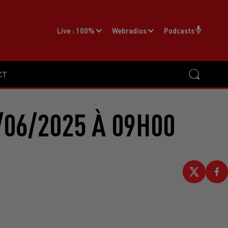
Live :
100%
Webradios
Podcasts
CT
/06/2025 À 09H00