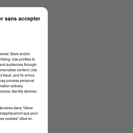
onne
r sans accepter
erest: Store and/or
tising; Use profiles to
tand audiences through
personalise content; Use
 fraud, and fix errors;
 may process personal
mation actively
vices; Identify devices
rtenaires dans "Gérer
s'appliqueront que pour
les cookies" situé en