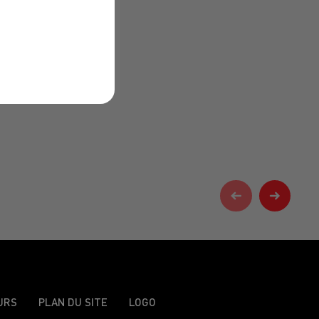
URS
PLAN DU SITE
LOGO