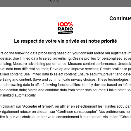
100% Radio les infos du Tarn et Gar
Continue
Le respect de votre vie privée est notre priorité
ers
do the following data processing based on your consent and/or our legitimate int
device; Use limited data to select advertising; Create profiles for personalised adver
vertising; Measure advertising performance; Measure content performance; Unders
ns of data from different sources; Develop and improve services; Create profiles to 
alised content; Use limited data to select content; Ensure security, prevent and detect
ertising and content; Save and communicate privacy choices. These technologies
and browsing data to offer following functionalities: Identify devices based on infor
eolocation data; Match and combine data from other data sources; Link different de
nsmitted automatically.
cliquant sur "Accepter et fermer", ou affiner en sélectionnant les finalités et/ou pa
 également refuser en cliquant sur "Continuer sans accepter". Vos préférences ne 
tre à jour vos choix, ou retirer votre consentement à tout moment via le lien "Gérer 