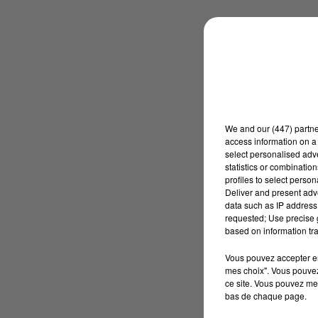
We and
our (447) partn
access information on a 
select personalised ad
statistics or combinatio
profiles to select person
Deliver and present adv
data such as IP address 
requested; Use precise g
based on information tra
Vous pouvez accepter en 
mes choix". Vous pouvez
ce site. Vous pouvez met
bas de chaque page.