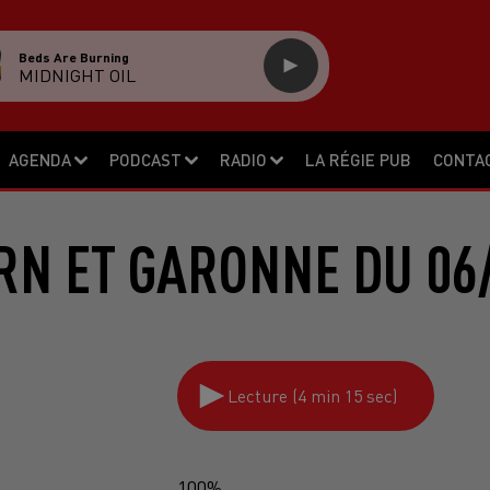
Beds Are Burning
MIDNIGHT OIL
AGENDA
PODCAST
RADIO
LA RÉGIE PUB
CONTA
RN ET GARONNE DU 06
Lecture (4 min 15 sec)
100%