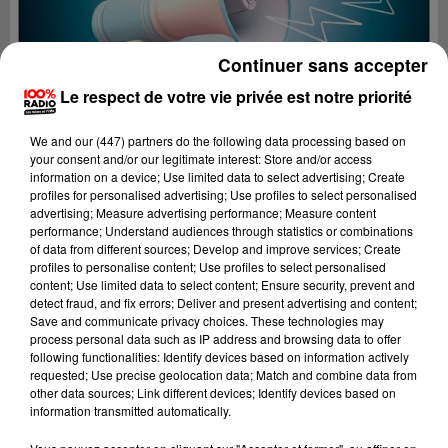
Continuer sans accepter
Le respect de votre vie privée est notre priorité
We and
our (447) partners
do the following data processing based on
your consent and/or our legitimate interest: Store and/or access
information on a device; Use limited data to select advertising; Create
profiles for personalised advertising; Use profiles to select personalised
advertising; Measure advertising performance; Measure content
performance; Understand audiences through statistics or combinations
of data from different sources; Develop and improve services; Create
profiles to personalise content; Use profiles to select personalised
content; Use limited data to select content; Ensure security, prevent and
Lecture (3 min 16 sec)
detect fraud, and fix errors; Deliver and present advertising and content;
Save and communicate privacy choices. These technologies may
process personal data such as IP address and browsing data to offer
following functionalities: Identify devices based on information actively
requested; Use precise geolocation data; Match and combine data from
100%
other data sources; Link different devices; Identify devices based on
information transmitted automatically.
Les infos du Tarn et Garonne