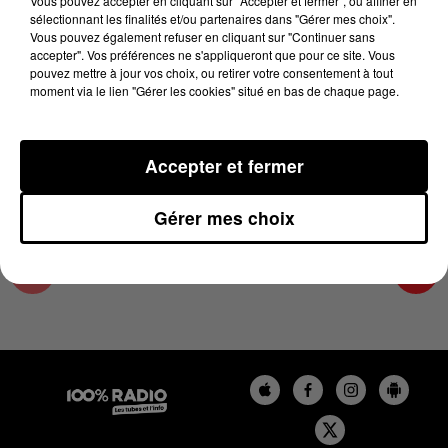
Vous pouvez accepter en cliquant sur "Accepter et fermer", ou affiner en
6 juin 2023 - 3 min 16 sec
sélectionnant les finalités et/ou partenaires dans "Gérer mes choix".
Vous pouvez également refuser en cliquant sur "Continuer sans
LES INFOS DU TARN ET GARONNE DU
accepter". Vos préférences ne s'appliqueront que pour ce site. Vous
06/06/2023 À 12H00
pouvez mettre à jour vos choix, ou retirer votre consentement à tout
moment via le lien "Gérer les cookies" situé en bas de chaque page.
Podcasts infos du Tarn et Garonne
Accepter et fermer
Gérer mes choix