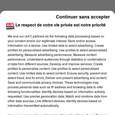
Continuer sans accepter
Le respect de votre vie privée est notre priorité
We and
our (447) partners
do the following data processing based on
your consent and/or our legitimate interest: Store and/or access
information on a device; Use limited data to select advertising; Create
profiles for personalised advertising; Use profiles to select personalised
advertising; Measure advertising performance; Measure content
performance; Understand audiences through statistics or combinations
of data from different sources; Develop and improve services; Create
profiles to personalise content; Use profiles to select personalised
content; Use limited data to select content; Ensure security, prevent and
Lecture (2 min 14 sec)
detect fraud, and fix errors; Deliver and present advertising and content;
Save and communicate privacy choices. These technologies may
process personal data such as IP address and browsing data to offer
following functionalities: Identify devices based on information actively
requested; Use precise geolocation data; Match and combine data from
100%
other data sources; Link different devices; Identify devices based on
information transmitted automatically.
100% Radio les infos du Tarn et Garonne