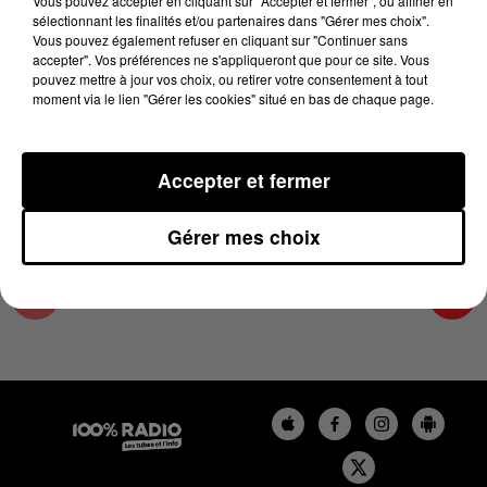
Vous pouvez accepter en cliquant sur "Accepter et fermer", ou affiner en
6 mars 2025 - 2 min 14 sec
sélectionnant les finalités et/ou partenaires dans "Gérer mes choix".
Vous pouvez également refuser en cliquant sur "Continuer sans
LES INFOS DU TARN ET GARONNE DU
accepter". Vos préférences ne s'appliqueront que pour ce site. Vous
06/03/2025 À 12H01
pouvez mettre à jour vos choix, ou retirer votre consentement à tout
moment via le lien "Gérer les cookies" situé en bas de chaque page.
Podcasts infos du Tarn et Garonne
Accepter et fermer
Gérer mes choix