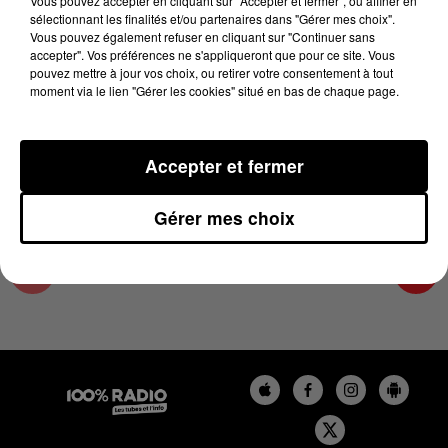
Vous pouvez accepter en cliquant sur "Accepter et fermer", ou affiner en
5 novembre 2024 - 2 min 29 sec
sélectionnant les finalités et/ou partenaires dans "Gérer mes choix".
Vous pouvez également refuser en cliquant sur "Continuer sans
LES INFOS DU TARN ET GARONNE DU
accepter". Vos préférences ne s'appliqueront que pour ce site. Vous
05/11/2024 À 14H00
pouvez mettre à jour vos choix, ou retirer votre consentement à tout
moment via le lien "Gérer les cookies" situé en bas de chaque page.
Podcasts infos du Tarn et Garonne
Accepter et fermer
Gérer mes choix