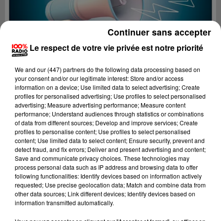
Continuer sans accepter
Le respect de votre vie privée est notre priorité
We and
our (447) partners
do the following data processing based on
your consent and/or our legitimate interest: Store and/or access
information on a device; Use limited data to select advertising; Create
profiles for personalised advertising; Use profiles to select personalised
advertising; Measure advertising performance; Measure content
performance; Understand audiences through statistics or combinations
of data from different sources; Develop and improve services; Create
profiles to personalise content; Use profiles to select personalised
content; Use limited data to select content; Ensure security, prevent and
Lecture (2 min 29 sec)
detect fraud, and fix errors; Deliver and present advertising and content;
Save and communicate privacy choices. These technologies may
process personal data such as IP address and browsing data to offer
following functionalities: Identify devices based on information actively
requested; Use precise geolocation data; Match and combine data from
100%
other data sources; Link different devices; Identify devices based on
information transmitted automatically.
100% Radio les infos du Tarn et Garonne