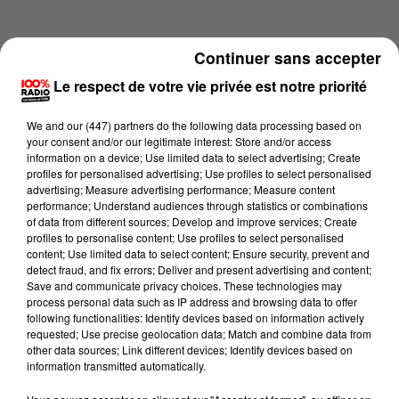
Continuer sans accepter
Le respect de votre vie privée est notre priorité
We and
our (447) partners
do the following data processing based on
your consent and/or our legitimate interest: Store and/or access
information on a device; Use limited data to select advertising; Create
profiles for personalised advertising; Use profiles to select personalised
advertising; Measure advertising performance; Measure content
performance; Understand audiences through statistics or combinations
of data from different sources; Develop and improve services; Create
profiles to personalise content; Use profiles to select personalised
content; Use limited data to select content; Ensure security, prevent and
Lecture (4 min 15 sec)
detect fraud, and fix errors; Deliver and present advertising and content;
Save and communicate privacy choices. These technologies may
process personal data such as IP address and browsing data to offer
following functionalities: Identify devices based on information actively
requested; Use precise geolocation data; Match and combine data from
100%
other data sources; Link different devices; Identify devices based on
information transmitted automatically.
100% Radio les infos du Tarn et Garonne