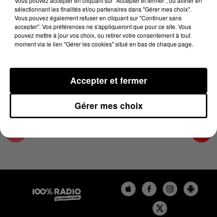
Vous pouvez accepter en cliquant sur "Accepter et fermer", ou affiner en
5 septembre 2025 - 4 min 15 sec
sélectionnant les finalités et/ou partenaires dans "Gérer mes choix".
Vous pouvez également refuser en cliquant sur "Continuer sans
LES INFOS DU TARN ET GARONNE DU
accepter". Vos préférences ne s'appliqueront que pour ce site. Vous
05/09/2025 À 06H58
pouvez mettre à jour vos choix, ou retirer votre consentement à tout
moment via le lien "Gérer les cookies" situé en bas de chaque page.
Podcasts infos du Tarn et Garonne
Accepter et fermer
Gérer mes choix