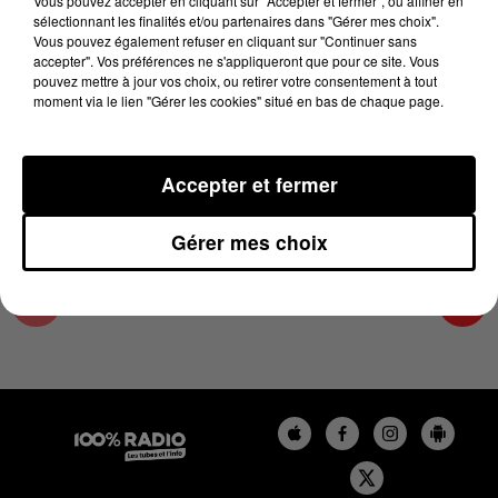
Vous pouvez accepter en cliquant sur "Accepter et fermer", ou affiner en
5 août 2025 - 3 min 57 sec
sélectionnant les finalités et/ou partenaires dans "Gérer mes choix".
Vous pouvez également refuser en cliquant sur "Continuer sans
LES INFOS DU TARN ET GARONNE DU
accepter". Vos préférences ne s'appliqueront que pour ce site. Vous
05/08/2025 À 19H00
pouvez mettre à jour vos choix, ou retirer votre consentement à tout
moment via le lien "Gérer les cookies" situé en bas de chaque page.
Podcasts infos du Tarn et Garonne
Accepter et fermer
Gérer mes choix