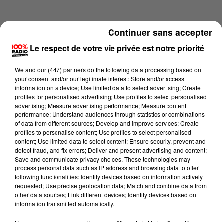
Continuer sans accepter
Le respect de votre vie privée est notre priorité
We and
our (447) partners
do the following data processing based on
your consent and/or our legitimate interest: Store and/or access
information on a device; Use limited data to select advertising; Create
profiles for personalised advertising; Use profiles to select personalised
advertising; Measure advertising performance; Measure content
performance; Understand audiences through statistics or combinations
of data from different sources; Develop and improve services; Create
profiles to personalise content; Use profiles to select personalised
content; Use limited data to select content; Ensure security, prevent and
Lecture (3 min 57 sec)
detect fraud, and fix errors; Deliver and present advertising and content;
Save and communicate privacy choices. These technologies may
process personal data such as IP address and browsing data to offer
following functionalities: Identify devices based on information actively
requested; Use precise geolocation data; Match and combine data from
100%
other data sources; Link different devices; Identify devices based on
information transmitted automatically.
100% Radio les infos du Tarn et Garonne