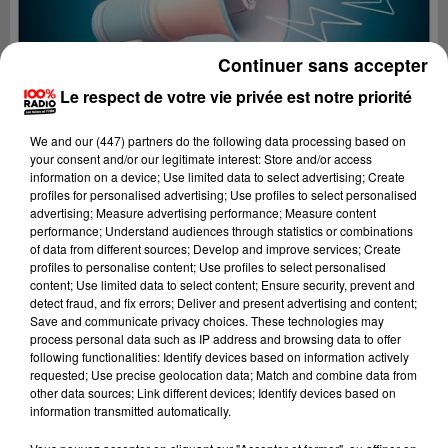
Continuer sans accepter
Le respect de votre vie privée est notre priorité
We and
our (447) partners
do the following data processing based on
your consent and/or our legitimate interest: Store and/or access
information on a device; Use limited data to select advertising; Create
profiles for personalised advertising; Use profiles to select personalised
advertising; Measure advertising performance; Measure content
performance; Understand audiences through statistics or combinations
of data from different sources; Develop and improve services; Create
profiles to personalise content; Use profiles to select personalised
content; Use limited data to select content; Ensure security, prevent and
Lecture (2 min 27 sec)
detect fraud, and fix errors; Deliver and present advertising and content;
Save and communicate privacy choices. These technologies may
process personal data such as IP address and browsing data to offer
following functionalities: Identify devices based on information actively
requested; Use precise geolocation data; Match and combine data from
100%
other data sources; Link different devices; Identify devices based on
information transmitted automatically.
100% Radio les infos du Tarn et Garonne