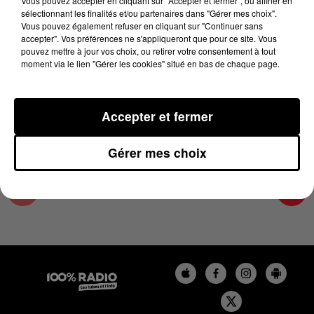
Vous pouvez accepter en cliquant sur "Accepter et fermer", ou affiner en
5 août 2024 - 2 min 27 sec
sélectionnant les finalités et/ou partenaires dans "Gérer mes choix".
Vous pouvez également refuser en cliquant sur "Continuer sans
LES INFOS DU TARN ET GARONNE DU
accepter". Vos préférences ne s'appliqueront que pour ce site. Vous
05/08/2024 À 10H59
pouvez mettre à jour vos choix, ou retirer votre consentement à tout
moment via le lien "Gérer les cookies" situé en bas de chaque page.
Podcasts infos du Tarn et Garonne
Accepter et fermer
Gérer mes choix