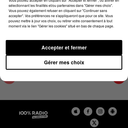
Vous pouvez accepter en cliquant sur "Accepter et fermer", ou affiner en
5 juin 2024 - 2 min 25 sec
sélectionnant les finalités et/ou partenaires dans "Gérer mes choix".
Vous pouvez également refuser en cliquant sur "Continuer sans
LES INFOS DU TARN ET GARONNE DU
accepter". Vos préférences ne s'appliqueront que pour ce site. Vous
05/06/2024 À 11H00
pouvez mettre à jour vos choix, ou retirer votre consentement à tout
moment via le lien "Gérer les cookies" situé en bas de chaque page.
Podcasts infos du Tarn et Garonne
Accepter et fermer
Gérer mes choix