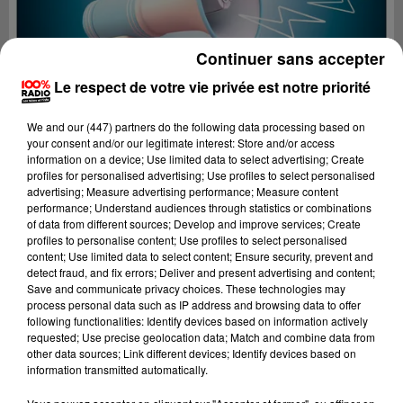
Continuer sans accepter
Le respect de votre vie privée est notre priorité
We and
our (447) partners
do the following data processing based on
your consent and/or our legitimate interest: Store and/or access
information on a device; Use limited data to select advertising; Create
profiles for personalised advertising; Use profiles to select personalised
advertising; Measure advertising performance; Measure content
performance; Understand audiences through statistics or combinations
of data from different sources; Develop and improve services; Create
profiles to personalise content; Use profiles to select personalised
content; Use limited data to select content; Ensure security, prevent and
Lecture (2 min 25 sec)
detect fraud, and fix errors; Deliver and present advertising and content;
Save and communicate privacy choices. These technologies may
process personal data such as IP address and browsing data to offer
following functionalities: Identify devices based on information actively
requested; Use precise geolocation data; Match and combine data from
100%
other data sources; Link different devices; Identify devices based on
information transmitted automatically.
100% Radio les infos du Tarn et Garonne