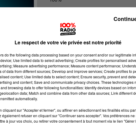
100% Radio les infos du Tarn et Gar
Continue
Le respect de votre vie privée est notre priorité
ers
do the following data processing based on your consent and/or our legitimate int
device; Use limited data to select advertising; Create profiles for personalised adver
vertising; Measure advertising performance; Measure content performance; Unders
ns of data from different sources; Develop and improve services; Create profiles to 
alised content; Use limited data to select content; Ensure security, prevent and detect
ertising and content; Save and communicate privacy choices. These technologies
and browsing data to offer following functionalities: Identify devices based on infor
eolocation data; Match and combine data from other data sources; Link different de
nsmitted automatically.
cliquant sur "Accepter et fermer", ou affiner en sélectionnant les finalités et/ou pa
 également refuser en cliquant sur "Continuer sans accepter". Vos préférences ne 
tre à jour vos choix, ou retirer votre consentement à tout moment via le lien "Gérer 