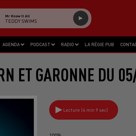
Mr Know It All
TEDDY SWIMS
AGENDA
PODCAST
RADIO
LA RÉGIE PUB
CONTA
RN ET GARONNE DU 05
Lecture (4 min 9 sec)
100%