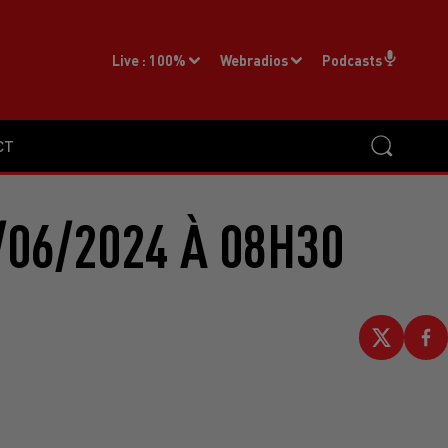
Live :
100%
Webradios
Podcasts
CT
/06/2024 À 08H30