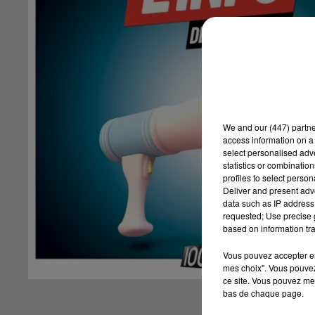
We and
our (447) partn
access information on a 
select personalised ad
statistics or combinatio
profiles to select person
Deliver and present adv
data such as IP address 
requested; Use precise g
based on information tra
Vous pouvez accepter en 
mes choix". Vous pouvez
ce site. Vous pouvez met
bas de chaque page.