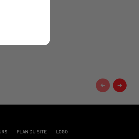
URS
PLAN DU SITE
LOGO