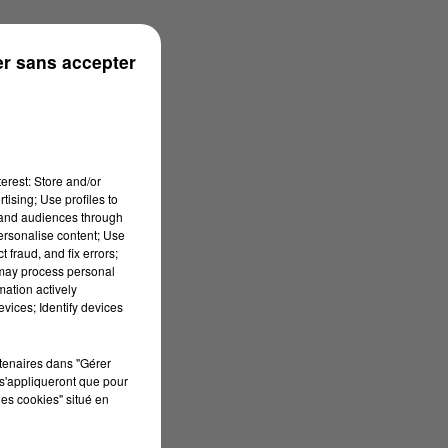
onne
r sans accepter
erest: Store and/or
tising; Use profiles to
tand audiences through
personalise content; Use
 fraud, and fix errors;
 may process personal
mation actively
vices; Identify devices
rtenaires dans "Gérer
s'appliqueront que pour
les cookies" situé en