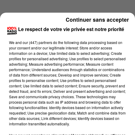
Continuer sans accepter
Le respect de votre vie privée est notre priorité
We and
our (447) partners
do the following data processing based on
your consent and/or our legitimate interest: Store and/or access
information on a device; Use limited data to select advertising; Create
profiles for personalised advertising; Use profiles to select personalised
advertising; Measure advertising performance; Measure content
performance; Understand audiences through statistics or combinations
of data from different sources; Develop and improve services; Create
profiles to personalise content; Use profiles to select personalised
content; Use limited data to select content; Ensure security, prevent and
Lecture (2 min 12 sec)
detect fraud, and fix errors; Deliver and present advertising and content;
Save and communicate privacy choices. These technologies may
process personal data such as IP address and browsing data to offer
following functionalities: Identify devices based on information actively
requested; Use precise geolocation data; Match and combine data from
100%
other data sources; Link different devices; Identify devices based on
information transmitted automatically.
100% Radio les infos du Tarn et Garonne