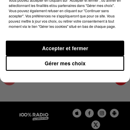
Vous pouvez accepter en cliquant sur "Accepter et fermer", ou affiner en
5 mai 2025 - 2 min 12 sec
sélectionnant les finalités et/ou partenaires dans "Gérer mes choix".
Vous pouvez également refuser en cliquant sur "Continuer sans
LES INFOS DU TARN ET GARONNE DU
accepter". Vos préférences ne s'appliqueront que pour ce site. Vous
05/05/2025 À 12H01
pouvez mettre à jour vos choix, ou retirer votre consentement à tout
moment via le lien "Gérer les cookies" situé en bas de chaque page.
Podcasts infos du Tarn et Garonne
Accepter et fermer
Gérer mes choix