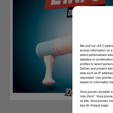
We and
our (447) partn
access information on a 
select personalised ad
statistics or combinatio
profiles to select person
Deliver and present adv
data such as IP address 
requested; Use precise g
based on information tra
Vous pouvez accepter en 
mes choix". Vous pouvez
ce site. Vous pouvez met
bas de chaque page.