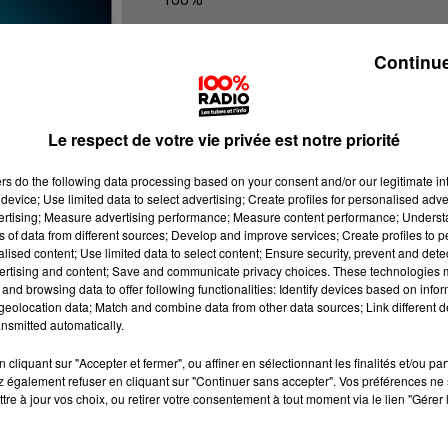
100% Radio les infos du Tarn et Gar
Continue
Le respect de votre vie privée est notre priorité
ers
do the following data processing based on your consent and/or our legitimate int
device; Use limited data to select advertising; Create profiles for personalised adver
vertising; Measure advertising performance; Measure content performance; Unders
ns of data from different sources; Develop and improve services; Create profiles to 
alised content; Use limited data to select content; Ensure security, prevent and detect
ertising and content; Save and communicate privacy choices. These technologies
and browsing data to offer following functionalities: Identify devices based on infor
eolocation data; Match and combine data from other data sources; Link different de
nsmitted automatically.
cliquant sur "Accepter et fermer", ou affiner en sélectionnant les finalités et/ou pa
 également refuser en cliquant sur "Continuer sans accepter". Vos préférences ne 
tre à jour vos choix, ou retirer votre consentement à tout moment via le lien "Gérer 