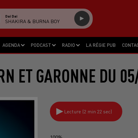
Dai Dai
SHAKIRA & BURNA BOY
AGENDA
PODCAST
RADIO
LA RÉGIE PUB
CONTA
RN ET GARONNE DU 05
Lecture (2 min 22 sec)
100%