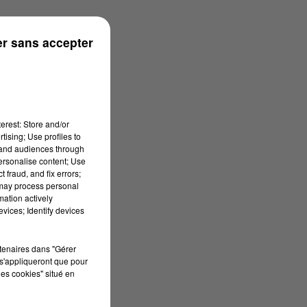
onne
r sans accepter
erest: Store and/or
tising; Use profiles to
tand audiences through
personalise content; Use
 fraud, and fix errors;
 may process personal
mation actively
vices; Identify devices
rtenaires dans "Gérer
s'appliqueront que pour
les cookies" situé en