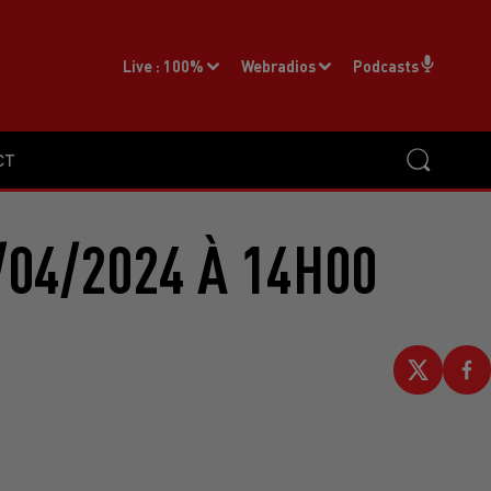
Live :
100%
Webradios
Podcasts
CT
/04/2024 À 14H00