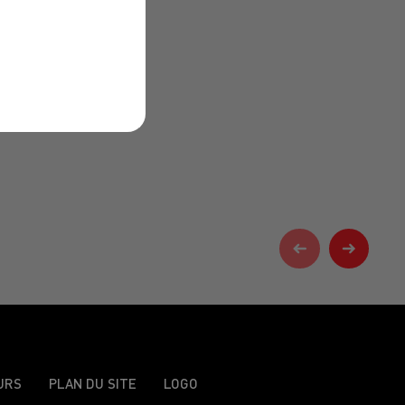
URS
PLAN DU SITE
LOGO