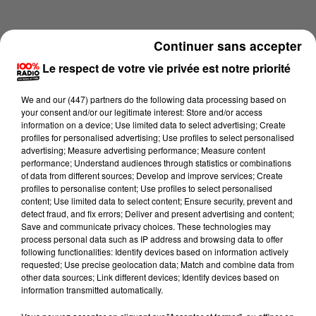
Continuer sans accepter
Le respect de votre vie privée est notre priorité
We and
our (447) partners
do the following data processing based on
your consent and/or our legitimate interest: Store and/or access
information on a device; Use limited data to select advertising; Create
profiles for personalised advertising; Use profiles to select personalised
advertising; Measure advertising performance; Measure content
performance; Understand audiences through statistics or combinations
of data from different sources; Develop and improve services; Create
profiles to personalise content; Use profiles to select personalised
content; Use limited data to select content; Ensure security, prevent and
Lecture (2 min 14 sec)
detect fraud, and fix errors; Deliver and present advertising and content;
Save and communicate privacy choices. These technologies may
process personal data such as IP address and browsing data to offer
following functionalities: Identify devices based on information actively
requested; Use precise geolocation data; Match and combine data from
100%
other data sources; Link different devices; Identify devices based on
information transmitted automatically.
100% Radio les infos du Tarn et Garonne