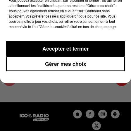
Vous pouvez accepter en cliquant sur "Accepter et fermer", ou affiner en
5 février 2025 - 2 min 14 sec
sélectionnant les finalités et/ou partenaires dans "Gérer mes choix".
Vous pouvez également refuser en cliquant sur "Continuer sans
LES INFOS DU TARN ET GARONNE DU
accepter". Vos préférences ne s'appliqueront que pour ce site. Vous
05/02/2025 À 09H59
pouvez mettre à jour vos choix, ou retirer votre consentement à tout
moment via le lien "Gérer les cookies" situé en bas de chaque page.
Podcasts infos du Tarn et Garonne
Accepter et fermer
Gérer mes choix