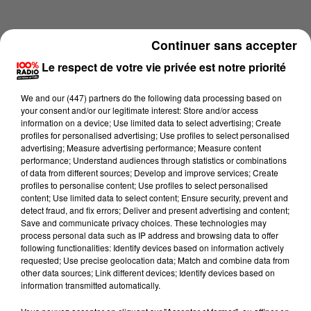
Continuer sans accepter
Le respect de votre vie privée est notre priorité
We and
our (447) partners
do the following data processing based on
your consent and/or our legitimate interest: Store and/or access
information on a device; Use limited data to select advertising; Create
profiles for personalised advertising; Use profiles to select personalised
advertising; Measure advertising performance; Measure content
performance; Understand audiences through statistics or combinations
of data from different sources; Develop and improve services; Create
profiles to personalise content; Use profiles to select personalised
content; Use limited data to select content; Ensure security, prevent and
Lecture (4 min 15 sec)
detect fraud, and fix errors; Deliver and present advertising and content;
Save and communicate privacy choices. These technologies may
process personal data such as IP address and browsing data to offer
following functionalities: Identify devices based on information actively
requested; Use precise geolocation data; Match and combine data from
100%
other data sources; Link different devices; Identify devices based on
information transmitted automatically.
100% Radio les infos du Tarn et Garonne