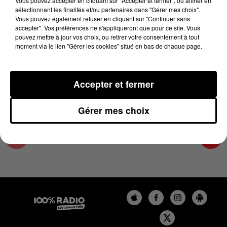
Vous pouvez accepter en cliquant sur "Accepter et fermer", ou affiner en
4 juin 2025 - 4 min 15 sec
sélectionnant les finalités et/ou partenaires dans "Gérer mes choix".
Vous pouvez également refuser en cliquant sur "Continuer sans
LES INFOS DU TARN ET GARONNE DU
accepter". Vos préférences ne s'appliqueront que pour ce site. Vous
04/06/2025 À 08H00
pouvez mettre à jour vos choix, ou retirer votre consentement à tout
moment via le lien "Gérer les cookies" situé en bas de chaque page.
Podcasts infos du Tarn et Garonne
Accepter et fermer
Gérer mes choix