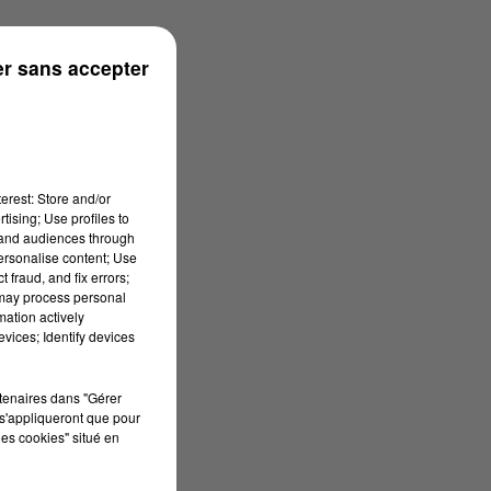
onne
r sans accepter
erest: Store and/or
tising; Use profiles to
tand audiences through
personalise content; Use
 fraud, and fix errors;
 may process personal
mation actively
vices; Identify devices
rtenaires dans "Gérer
s'appliqueront que pour
les cookies" situé en