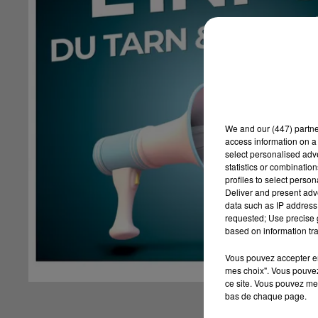
We and
our (447) partn
access information on a 
select personalised ad
statistics or combinatio
profiles to select person
Deliver and present adv
data such as IP address 
requested; Use precise g
based on information tra
Vous pouvez accepter en 
mes choix". Vous pouvez
ce site. Vous pouvez met
bas de chaque page.