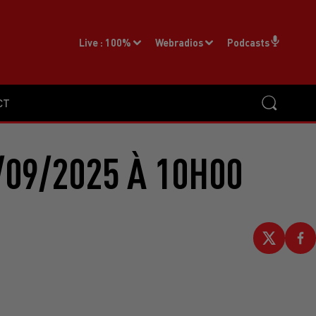
Live :
100%
Webradios
Podcasts
CT
/09/2025 À 10H00