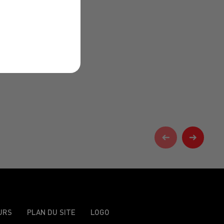
URS
PLAN DU SITE
LOGO