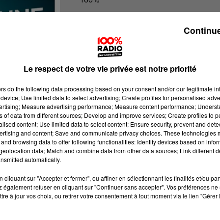
100% Radio les infos du Tarn et Gar
Continue
Le respect de votre vie privée est notre priorité
ers
do the following data processing based on your consent and/or our legitimate int
device; Use limited data to select advertising; Create profiles for personalised adver
vertising; Measure advertising performance; Measure content performance; Unders
ns of data from different sources; Develop and improve services; Create profiles to 
alised content; Use limited data to select content; Ensure security, prevent and detect
ertising and content; Save and communicate privacy choices. These technologies
and browsing data to offer following functionalities: Identify devices based on infor
eolocation data; Match and combine data from other data sources; Link different de
nsmitted automatically.
cliquant sur "Accepter et fermer", ou affiner en sélectionnant les finalités et/ou pa
 également refuser en cliquant sur "Continuer sans accepter". Vos préférences ne 
tre à jour vos choix, ou retirer votre consentement à tout moment via le lien "Gérer 