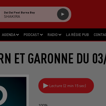
Dai Dai Feat Burna Boy
SHAKIRA
AGENDA
PODCAST
RADIO
LA RÉGIE PUB
CONTA
RN ET GARONNE DU 03
Lecture (2 min 15 sec)
100%