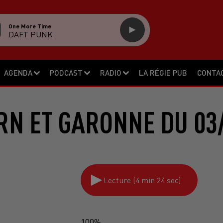
One More Time
DAFT PUNK
AGENDA
PODCAST
RADIO
LA RÉGIE PUB
CONTA
RN ET GARONNE DU 03
Lecture (4 min 24 sec)
100%