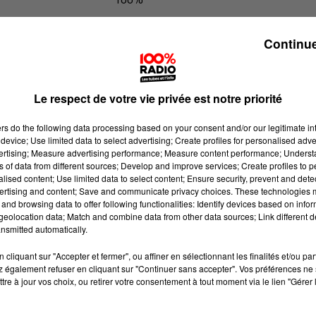
100% Radio les infos du Tarn et Gar
Continue
Le respect de votre vie privée est notre priorité
ers
do the following data processing based on your consent and/or our legitimate int
device; Use limited data to select advertising; Create profiles for personalised adver
vertising; Measure advertising performance; Measure content performance; Unders
ns of data from different sources; Develop and improve services; Create profiles to 
alised content; Use limited data to select content; Ensure security, prevent and detect
ertising and content; Save and communicate privacy choices. These technologies
and browsing data to offer following functionalities: Identify devices based on infor
eolocation data; Match and combine data from other data sources; Link different de
nsmitted automatically.
cliquant sur "Accepter et fermer", ou affiner en sélectionnant les finalités et/ou pa
 également refuser en cliquant sur "Continuer sans accepter". Vos préférences ne 
tre à jour vos choix, ou retirer votre consentement à tout moment via le lien "Gérer 