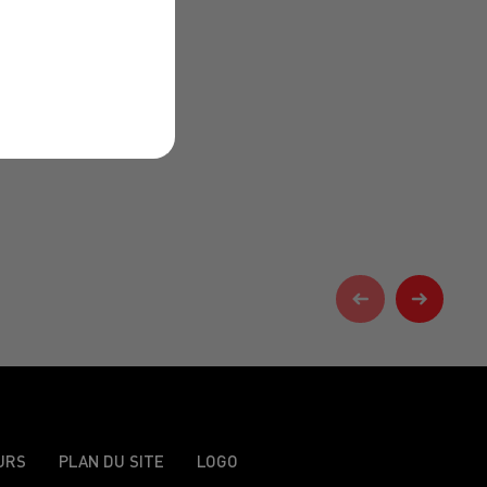
URS
PLAN DU SITE
LOGO