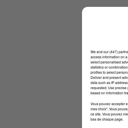
We and
our (447) partn
access information on a 
select personalised ad
statistics or combinatio
profiles to select person
Deliver and present adv
data such as IP address 
requested; Use precise g
based on information tra
Vous pouvez accepter en 
mes choix". Vous pouvez
ce site. Vous pouvez met
bas de chaque page.