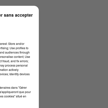
onne
r sans accepter
erest: Store and/or
tising; Use profiles to
tand audiences through
personalise content; Use
 fraud, and fix errors;
 may process personal
mation actively
vices; Identify devices
rtenaires dans "Gérer
s'appliqueront que pour
les cookies" situé en