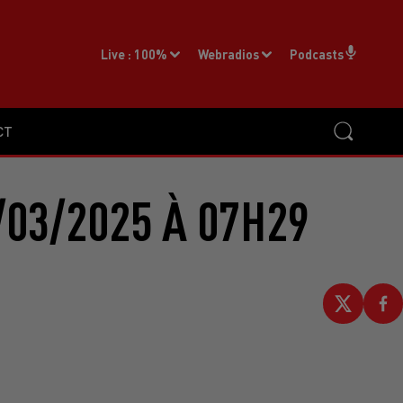
Live :
100%
Webradios
Podcasts
CT
/03/2025 À 07H29