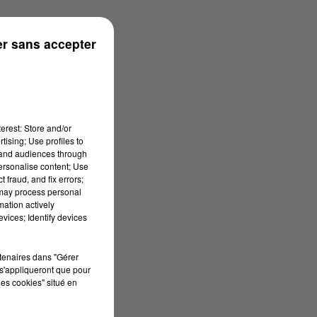
onne
r sans accepter
erest: Store and/or
tising; Use profiles to
tand audiences through
personalise content; Use
 fraud, and fix errors;
 may process personal
mation actively
vices; Identify devices
rtenaires dans "Gérer
s'appliqueront que pour
les cookies" situé en