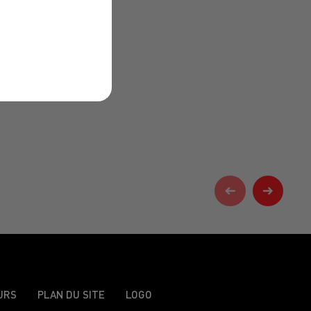
URS
PLAN DU SITE
LOGO