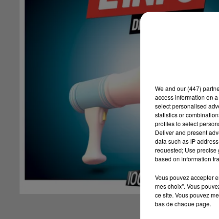
We and
our (447) partn
access information on a 
select personalised ad
statistics or combinatio
profiles to select person
Deliver and present adv
data such as IP address 
requested; Use precise g
based on information tra
Vous pouvez accepter en 
mes choix". Vous pouvez
ce site. Vous pouvez met
bas de chaque page.