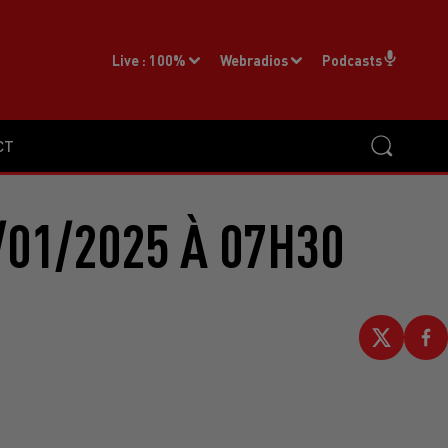
Live :
100%
Webradios
Podcasts
CT
/01/2025 À 07H30