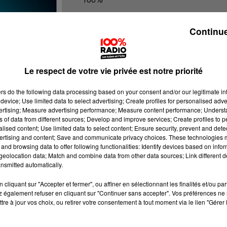
100% Radio les infos du Tarn et Gar
Continue
Le respect de votre vie privée est notre priorité
ers
do the following data processing based on your consent and/or our legitimate int
device; Use limited data to select advertising; Create profiles for personalised adver
vertising; Measure advertising performance; Measure content performance; Unders
ns of data from different sources; Develop and improve services; Create profiles to 
alised content; Use limited data to select content; Ensure security, prevent and detect
ertising and content; Save and communicate privacy choices. These technologies
and browsing data to offer following functionalities: Identify devices based on infor
eolocation data; Match and combine data from other data sources; Link different de
nsmitted automatically.
cliquant sur "Accepter et fermer", ou affiner en sélectionnant les finalités et/ou pa
 également refuser en cliquant sur "Continuer sans accepter". Vos préférences ne 
tre à jour vos choix, ou retirer votre consentement à tout moment via le lien "Gérer 