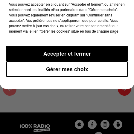
18h00
Vous pouvez accepter en cliquant sur "Accepter et fermer", ou affiner en
sélectionnant les finalités et/ou partenaires dans "Gérer mes choix".
1er juillet 2026 - 3 min 45 sec
Vous pouvez également refuser en cliquant sur "Continuer sans
accepter". Vos préférences ne s'appliqueront que pour ce site. Vous
LES INFOS DU TARN ET GARONNE DU
pouvez mettre à jour vos choix, ou retirer votre consentement à tout
01/07/2026 À 18H00
moment via le lien "Gérer les cookies" situé en bas de chaque page.
Podcasts infos du Tarn et Garonne
Accepter et fermer
Gérer mes choix