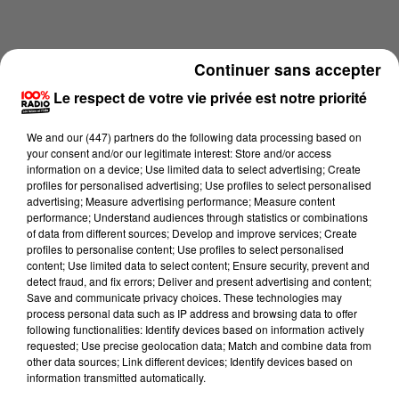
Continuer sans accepter
Le respect de votre vie privée est notre priorité
We and
our (447) partners
do the following data processing based on
your consent and/or our legitimate interest: Store and/or access
information on a device; Use limited data to select advertising; Create
profiles for personalised advertising; Use profiles to select personalised
advertising; Measure advertising performance; Measure content
performance; Understand audiences through statistics or combinations
of data from different sources; Develop and improve services; Create
profiles to personalise content; Use profiles to select personalised
content; Use limited data to select content; Ensure security, prevent and
Lecture (3 min 45 sec)
detect fraud, and fix errors; Deliver and present advertising and content;
Save and communicate privacy choices. These technologies may
process personal data such as IP address and browsing data to offer
following functionalities: Identify devices based on information actively
100%
requested; Use precise geolocation data; Match and combine data from
other data sources; Link different devices; Identify devices based on
Les infos du Tarn et Garonne du 01/07/2026 à
information transmitted automatically.