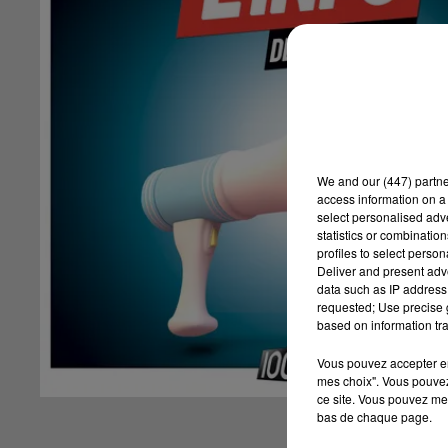
We and
our (447) partn
access information on a 
select personalised ad
statistics or combinatio
profiles to select person
Deliver and present adv
data such as IP address 
requested; Use precise g
based on information tra
Vous pouvez accepter en 
mes choix". Vous pouvez
ce site. Vous pouvez met
bas de chaque page.