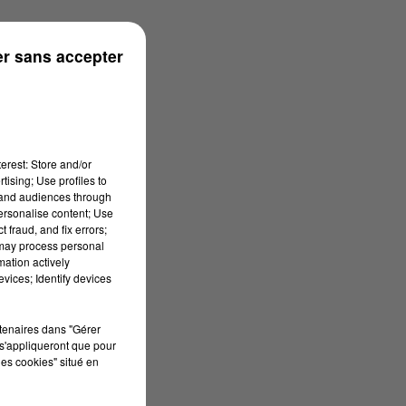
r sans accepter
erest: Store and/or
tising; Use profiles to
tand audiences through
personalise content; Use
 fraud, and fix errors;
 may process personal
mation actively
vices; Identify devices
rtenaires dans "Gérer
s'appliqueront que pour
les cookies" situé en