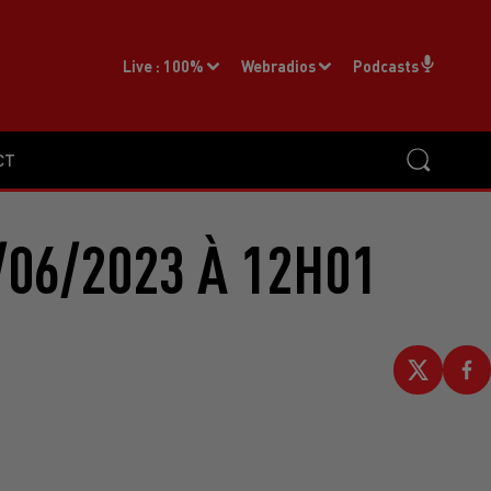
Live :
100%
Webradios
Podcasts
CT
/06/2023 À 12H01