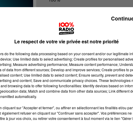
Les infos du Tarn et Garonne
Continue
Le respect de votre vie privée est notre priorité
ers
do the following data processing based on your consent and/or our legitimate int
device; Use limited data to select advertising; Create profiles for personalised adver
vertising; Measure advertising performance; Measure content performance; Unders
ns of data from different sources; Develop and improve services; Create profiles to 
alised content; Use limited data to select content; Ensure security, prevent and detect
ertising and content; Save and communicate privacy choices. These technologies
and browsing data to offer following functionalities: Identify devices based on infor
eolocation data; Match and combine data from other data sources; Link different de
nsmitted automatically.
cliquant sur "Accepter et fermer", ou affiner en sélectionnant les finalités et/ou pa
 également refuser en cliquant sur "Continuer sans accepter". Vos préférences ne 
tre à jour vos choix, ou retirer votre consentement à tout moment via le lien "Gérer 