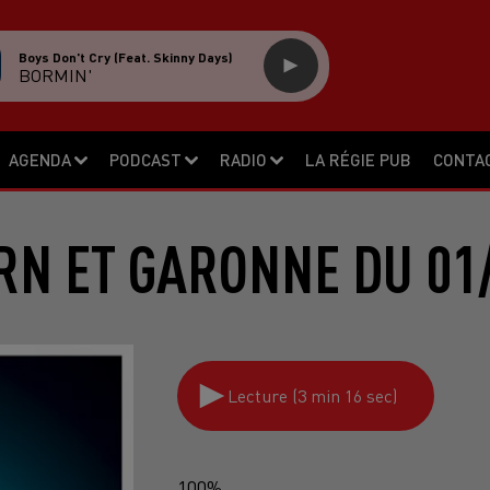
Boys Don't Cry (feat. Skinny Days)
BORMIN'
AGENDA
PODCAST
RADIO
LA RÉGIE PUB
CONTA
RN ET GARONNE DU 01
Lecture (3 min 16 sec)
100%