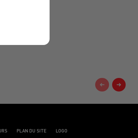
URS
PLAN DU SITE
LOGO