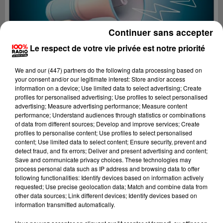
Continuer sans accepter
Le respect de votre vie privée est notre priorité
We and
our (447) partners
do the following data processing based on
your consent and/or our legitimate interest: Store and/or access
information on a device; Use limited data to select advertising; Create
profiles for personalised advertising; Use profiles to select personalised
advertising; Measure advertising performance; Measure content
performance; Understand audiences through statistics or combinations
of data from different sources; Develop and improve services; Create
profiles to personalise content; Use profiles to select personalised
content; Use limited data to select content; Ensure security, prevent and
Lecture (2 min 16 sec)
detect fraud, and fix errors; Deliver and present advertising and content;
Save and communicate privacy choices. These technologies may
process personal data such as IP address and browsing data to offer
following functionalities: Identify devices based on information actively
requested; Use precise geolocation data; Match and combine data from
100%
other data sources; Link different devices; Identify devices based on
information transmitted automatically.
Les infos du Tarn et Garonne