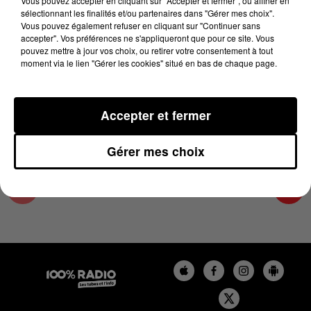
Vous pouvez accepter en cliquant sur "Accepter et fermer", ou affiner en
1er juin 2023 - 2 min 16 sec
sélectionnant les finalités et/ou partenaires dans "Gérer mes choix".
Vous pouvez également refuser en cliquant sur "Continuer sans
LES INFOS DU TARN ET GARONNE DU
accepter". Vos préférences ne s'appliqueront que pour ce site. Vous
01/06/2023 À 10H00
pouvez mettre à jour vos choix, ou retirer votre consentement à tout
moment via le lien "Gérer les cookies" situé en bas de chaque page.
Podcasts infos du Tarn et Garonne
Accepter et fermer
Gérer mes choix