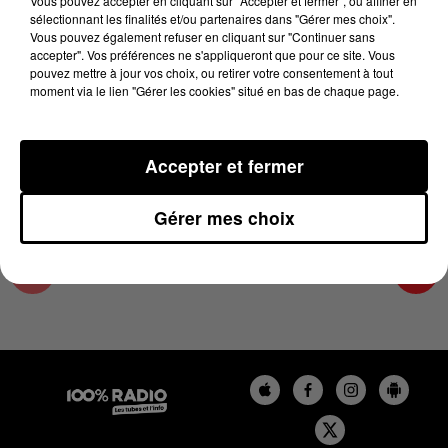
Vous pouvez accepter en cliquant sur "Accepter et fermer", ou affiner en
1er avril 2024 - 2 min 24 sec
sélectionnant les finalités et/ou partenaires dans "Gérer mes choix".
Vous pouvez également refuser en cliquant sur "Continuer sans
LES INFOS DU TARN ET GARONNE DU
accepter". Vos préférences ne s'appliqueront que pour ce site. Vous
01/04/2024 À 10H00
pouvez mettre à jour vos choix, ou retirer votre consentement à tout
moment via le lien "Gérer les cookies" situé en bas de chaque page.
Podcasts infos du Tarn et Garonne
Accepter et fermer
Gérer mes choix