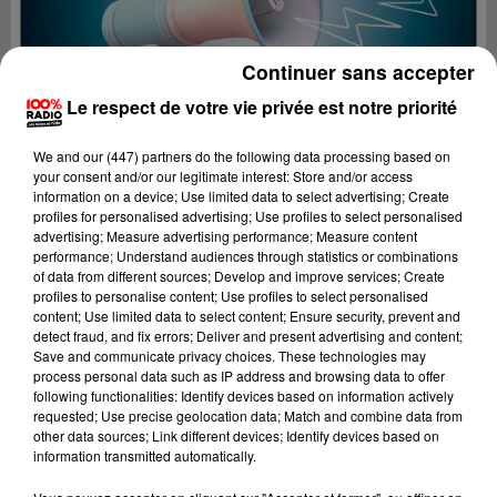
Continuer sans accepter
Le respect de votre vie privée est notre priorité
We and
our (447) partners
do the following data processing based on
your consent and/or our legitimate interest: Store and/or access
information on a device; Use limited data to select advertising; Create
profiles for personalised advertising; Use profiles to select personalised
advertising; Measure advertising performance; Measure content
performance; Understand audiences through statistics or combinations
of data from different sources; Develop and improve services; Create
profiles to personalise content; Use profiles to select personalised
content; Use limited data to select content; Ensure security, prevent and
Lecture (2 min 24 sec)
detect fraud, and fix errors; Deliver and present advertising and content;
Save and communicate privacy choices. These technologies may
process personal data such as IP address and browsing data to offer
following functionalities: Identify devices based on information actively
requested; Use precise geolocation data; Match and combine data from
100%
other data sources; Link different devices; Identify devices based on
information transmitted automatically.
100% Radio les infos du Tarn et Garonne