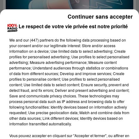
Continuer sans accepter
Le respect de votre vie privée est notre priorité
We and
our (447) partners
do the following data processing based on
your consent and/or our legitimate interest: Store and/or access
information on a device; Use limited data to select advertising; Create
profiles for personalised advertising; Use profiles to select personalised
advertising; Measure advertising performance; Measure content
performance; Understand audiences through statistics or combinations
of data from different sources; Develop and improve services; Create
profiles to personalise content; Use profiles to select personalised
content; Use limited data to select content; Ensure security, prevent and
detect fraud, and fix errors; Deliver and present advertising and content;
Lecture (4 min 15 sec)
Save and communicate privacy choices. These technologies may
process personal data such as IP address and browsing data to offer
following functionalities: Identify devices based on information actively
requested; Use precise geolocation data; Match and combine data from
other data sources; Link different devices; Identify devices based on
100%
information transmitted automatically.
Les infos du tarn
Vous pouvez accepter en cliquant sur "Accepter et fermer", ou affiner en