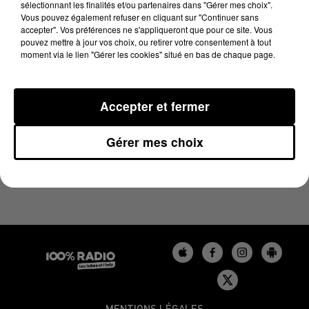
sélectionnant les finalités et/ou partenaires dans "Gérer mes choix".
31 mai 2023 - 4 min 15 sec
Vous pouvez également refuser en cliquant sur "Continuer sans
LES INFOS DU TARN DU 31/05/2023 À 17H01
accepter". Vos préférences ne s'appliqueront que pour ce site. Vous
pouvez mettre à jour vos choix, ou retirer votre consentement à tout
moment via le lien "Gérer les cookies" situé en bas de chaque page.
Podcasts infos du Tarn
Accepter et fermer
Gérer mes choix
MENTIONS LÉGALES