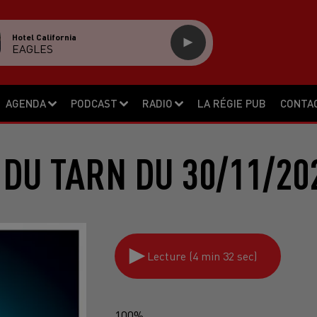
Hotel California
EAGLES
AGENDA
PODCAST
RADIO
LA RÉGIE PUB
CONTA
 DU TARN DU 30/11/20
Lecture (4 min 32 sec)
100%