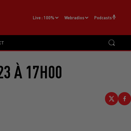
Live :
100%
Webradios
Podcasts
CT
23 À 17H00