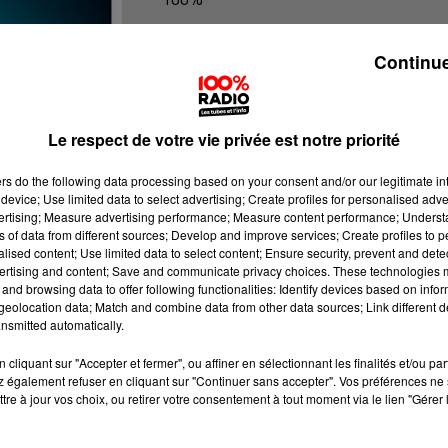
100% Radio les infos du Tarn
Continue
Le respect de votre vie privée est notre priorité
ers
do the following data processing based on your consent and/or our legitimate int
device; Use limited data to select advertising; Create profiles for personalised adver
vertising; Measure advertising performance; Measure content performance; Unders
ns of data from different sources; Develop and improve services; Create profiles to 
alised content; Use limited data to select content; Ensure security, prevent and detect
ertising and content; Save and communicate privacy choices. These technologies
and browsing data to offer following functionalities: Identify devices based on infor
eolocation data; Match and combine data from other data sources; Link different de
nsmitted automatically.
cliquant sur "Accepter et fermer", ou affiner en sélectionnant les finalités et/ou pa
 également refuser en cliquant sur "Continuer sans accepter". Vos préférences ne 
tre à jour vos choix, ou retirer votre consentement à tout moment via le lien "Gérer 