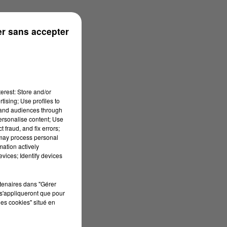
r sans accepter
erest: Store and/or
tising; Use profiles to
tand audiences through
personalise content; Use
 fraud, and fix errors;
 may process personal
mation actively
vices; Identify devices
rtenaires dans "Gérer
s'appliqueront que pour
les cookies" situé en