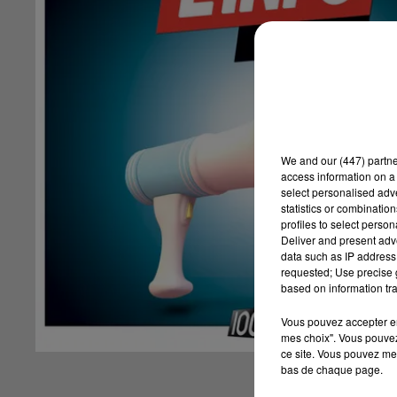
We and
our (447) partn
access information on a 
select personalised ad
statistics or combinatio
profiles to select person
Deliver and present adv
data such as IP address 
requested; Use precise g
based on information tra
Vous pouvez accepter en 
mes choix". Vous pouvez
ce site. Vous pouvez met
bas de chaque page.