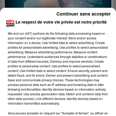
Continuer sans accepter
Le respect de votre vie privée est notre priorité
We and
our (447) partners
do the following data processing based on
your consent and/or our legitimate interest: Store and/or access
information on a device; Use limited data to select advertising; Create
profiles for personalised advertising; Use profiles to select personalised
advertising; Measure advertising performance; Measure content
performance; Understand audiences through statistics or combinations
of data from different sources; Develop and improve services; Create
profiles to personalise content; Use profiles to select personalised
content; Use limited data to select content; Ensure security, prevent and
detect fraud, and fix errors; Deliver and present advertising and content;
Lecture (4 min 26 sec)
Save and communicate privacy choices. These technologies may
process personal data such as IP address and browsing data to offer
following functionalities: Identify devices based on information actively
requested; Use precise geolocation data; Match and combine data from
other data sources; Link different devices; Identify devices based on
100%
information transmitted automatically.
100% Radio les infos du Tarn
Vous pouvez accepter en cliquant sur "Accepter et fermer", ou affiner en