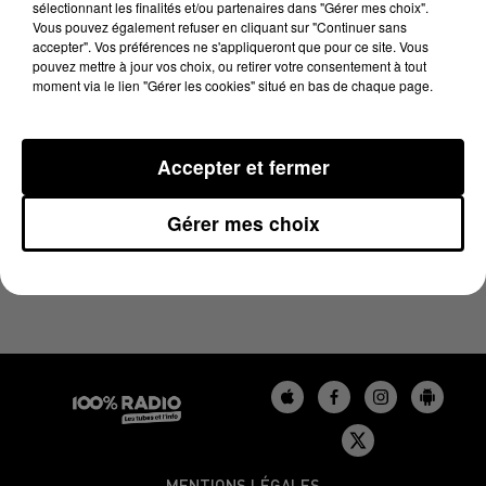
sélectionnant les finalités et/ou partenaires dans "Gérer mes choix".
30 août 2024 - 4 min 26 sec
Vous pouvez également refuser en cliquant sur "Continuer sans
LES INFOS DU TARN DU 30/08/2024 À 07H00
accepter". Vos préférences ne s'appliqueront que pour ce site. Vous
pouvez mettre à jour vos choix, ou retirer votre consentement à tout
moment via le lien "Gérer les cookies" situé en bas de chaque page.
Podcasts infos du Tarn
Accepter et fermer
Gérer mes choix
MENTIONS LÉGALES