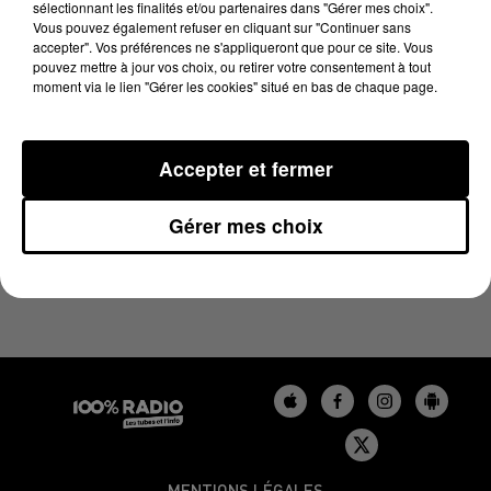
sélectionnant les finalités et/ou partenaires dans "Gérer mes choix".
30 mai 2025 - 2 min 22 sec
Vous pouvez également refuser en cliquant sur "Continuer sans
LES INFOS DU TARN DU 30/05/2025 À 14H00
accepter". Vos préférences ne s'appliqueront que pour ce site. Vous
pouvez mettre à jour vos choix, ou retirer votre consentement à tout
moment via le lien "Gérer les cookies" situé en bas de chaque page.
Podcasts infos du Tarn
Accepter et fermer
Gérer mes choix
MENTIONS LÉGALES