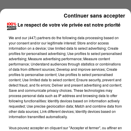
Continuer sans accepter
Le respect de votre vie privée est notre priorité
We and
our (447) partners
do the following data processing based on
your consent and/or our legitimate interest: Store and/or access
information on a device; Use limited data to select advertising; Create
profiles for personalised advertising; Use profiles to select personalised
advertising; Measure advertising performance; Measure content
performance; Understand audiences through statistics or combinations
of data from different sources; Develop and improve services; Create
profiles to personalise content; Use profiles to select personalised
content; Use limited data to select content; Ensure security, prevent and
detect fraud, and fix errors; Deliver and present advertising and content;
Lecture (2 min 22 sec)
Save and communicate privacy choices. These technologies may
process personal data such as IP address and browsing data to offer
following functionalities: Identify devices based on information actively
requested; Use precise geolocation data; Match and combine data from
other data sources; Link different devices; Identify devices based on
100%
information transmitted automatically.
100% Radio les infos du Tarn
Vous pouvez accepter en cliquant sur "Accepter et fermer", ou affiner en