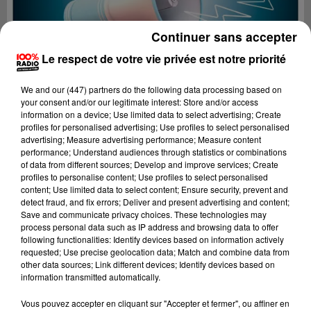
Continuer sans accepter
Le respect de votre vie privée est notre priorité
We and
our (447) partners
do the following data processing based on
your consent and/or our legitimate interest: Store and/or access
information on a device; Use limited data to select advertising; Create
profiles for personalised advertising; Use profiles to select personalised
advertising; Measure advertising performance; Measure content
performance; Understand audiences through statistics or combinations
of data from different sources; Develop and improve services; Create
profiles to personalise content; Use profiles to select personalised
content; Use limited data to select content; Ensure security, prevent and
detect fraud, and fix errors; Deliver and present advertising and content;
Lecture (2 min 22 sec)
Save and communicate privacy choices. These technologies may
process personal data such as IP address and browsing data to offer
following functionalities: Identify devices based on information actively
requested; Use precise geolocation data; Match and combine data from
other data sources; Link different devices; Identify devices based on
100%
information transmitted automatically.
100% Radio les infos du Tarn
Vous pouvez accepter en cliquant sur "Accepter et fermer", ou affiner en