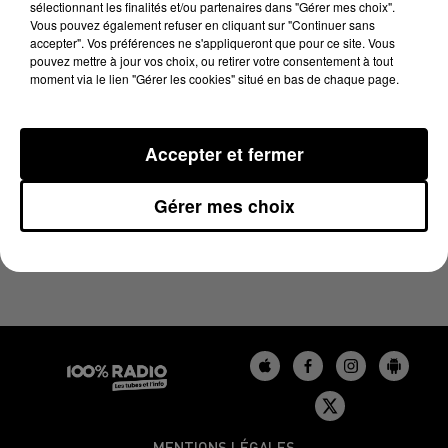
sélectionnant les finalités et/ou partenaires dans "Gérer mes choix".
30 mai 2024 - 2 min 22 sec
Vous pouvez également refuser en cliquant sur "Continuer sans
LES INFOS DU TARN DU 30/05/2024 À 11H00
accepter". Vos préférences ne s'appliqueront que pour ce site. Vous
pouvez mettre à jour vos choix, ou retirer votre consentement à tout
moment via le lien "Gérer les cookies" situé en bas de chaque page.
Podcasts infos du Tarn
Accepter et fermer
Gérer mes choix
MENTIONS LÉGALES