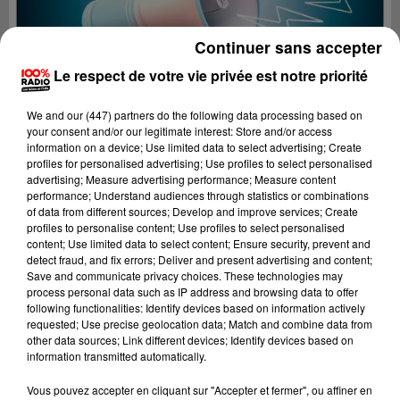
Continuer sans accepter
Le respect de votre vie privée est notre priorité
We and
our (447) partners
do the following data processing based on
your consent and/or our legitimate interest: Store and/or access
information on a device; Use limited data to select advertising; Create
profiles for personalised advertising; Use profiles to select personalised
advertising; Measure advertising performance; Measure content
performance; Understand audiences through statistics or combinations
of data from different sources; Develop and improve services; Create
profiles to personalise content; Use profiles to select personalised
content; Use limited data to select content; Ensure security, prevent and
detect fraud, and fix errors; Deliver and present advertising and content;
Lecture (2 min 22 sec)
Save and communicate privacy choices. These technologies may
process personal data such as IP address and browsing data to offer
following functionalities: Identify devices based on information actively
requested; Use precise geolocation data; Match and combine data from
other data sources; Link different devices; Identify devices based on
100%
information transmitted automatically.
100% Radio les infos du Tarn
Vous pouvez accepter en cliquant sur "Accepter et fermer", ou affiner en