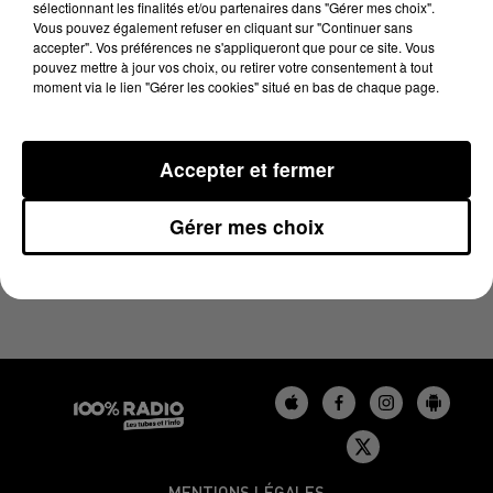
sélectionnant les finalités et/ou partenaires dans "Gérer mes choix".
29 octobre 2024 - 2 min 22 sec
Vous pouvez également refuser en cliquant sur "Continuer sans
LES INFOS DU TARN DU 29/10/2024 À 11H00
accepter". Vos préférences ne s'appliqueront que pour ce site. Vous
pouvez mettre à jour vos choix, ou retirer votre consentement à tout
moment via le lien "Gérer les cookies" situé en bas de chaque page.
Podcasts infos du Tarn
Accepter et fermer
Gérer mes choix
MENTIONS LÉGALES