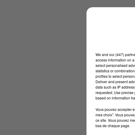
We and
our (447) partn
access information on a 
select personalised ad
statistics or combinatio
profiles to select person
Deliver and present adv
data such as IP address 
requested; Use precise g
based on information tra
Vous pouvez accepter en 
mes choix". Vous pouvez
ce site. Vous pouvez met
bas de chaque page.