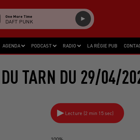
One More Time
DAFT PUNK
AGENDA
PODCAST
RADIO
LA RÉGIE PUB
CONTA
 DU TARN DU 29/04/20
Lecture (2 min 15 sec)
100%