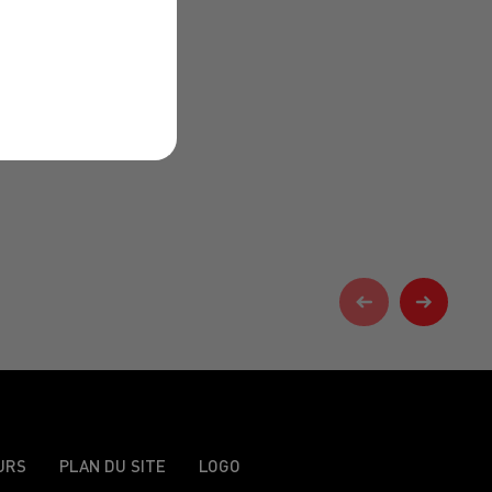
URS
PLAN DU SITE
LOGO