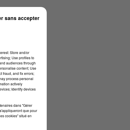
r sans accepter
erest: Store and/or
tising; Use profiles to
tand audiences through
personalise content; Use
 fraud, and fix errors;
 may process personal
mation actively
vices; Identify devices
rtenaires dans "Gérer
s'appliqueront que pour
les cookies" situé en