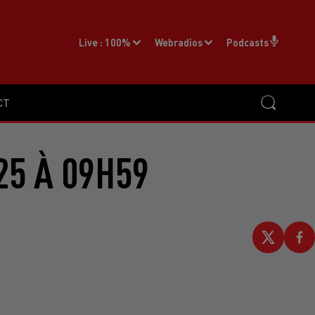
Live :
100%
Webradios
Podcasts
CT
25 À 09H59