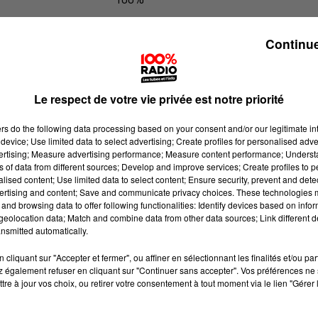
100% Radio les infos du Tarn
Continue
Le respect de votre vie privée est notre priorité
ers
do the following data processing based on your consent and/or our legitimate int
device; Use limited data to select advertising; Create profiles for personalised adver
vertising; Measure advertising performance; Measure content performance; Unders
ns of data from different sources; Develop and improve services; Create profiles to 
alised content; Use limited data to select content; Ensure security, prevent and detect
ertising and content; Save and communicate privacy choices. These technologies
and browsing data to offer following functionalities: Identify devices based on infor
eolocation data; Match and combine data from other data sources; Link different de
nsmitted automatically.
cliquant sur "Accepter et fermer", ou affiner en sélectionnant les finalités et/ou pa
 également refuser en cliquant sur "Continuer sans accepter". Vos préférences ne 
tre à jour vos choix, ou retirer votre consentement à tout moment via le lien "Gérer 