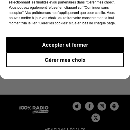
sélectionnant les finalités et/ou partenaires dans "Gérer mes choix".
29 avril 2024 - 2 min 22 sec
Vous pouvez également refuser en cliquant sur "Continuer sans
LES INFOS DU TARN DU 29/04/2024 À 12H00
accepter". Vos préférences ne s'appliqueront que pour ce site. Vous
pouvez mettre à jour vos choix, ou retirer votre consentement à tout
moment via le lien "Gérer les cookies" situé en bas de chaque page.
Podcasts infos du Tarn
Accepter et fermer
Gérer mes choix
MENTIONS LÉGALES