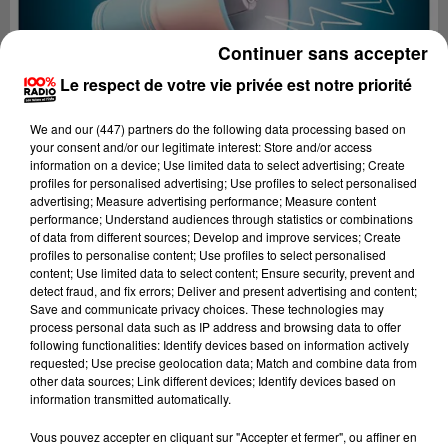
Continuer sans accepter
Le respect de votre vie privée est notre priorité
We and
our (447) partners
do the following data processing based on
your consent and/or our legitimate interest: Store and/or access
information on a device; Use limited data to select advertising; Create
profiles for personalised advertising; Use profiles to select personalised
advertising; Measure advertising performance; Measure content
performance; Understand audiences through statistics or combinations
of data from different sources; Develop and improve services; Create
profiles to personalise content; Use profiles to select personalised
content; Use limited data to select content; Ensure security, prevent and
detect fraud, and fix errors; Deliver and present advertising and content;
Lecture (2 min 22 sec)
Save and communicate privacy choices. These technologies may
process personal data such as IP address and browsing data to offer
following functionalities: Identify devices based on information actively
requested; Use precise geolocation data; Match and combine data from
other data sources; Link different devices; Identify devices based on
100%
information transmitted automatically.
100% Radio les infos du Tarn
Vous pouvez accepter en cliquant sur "Accepter et fermer", ou affiner en