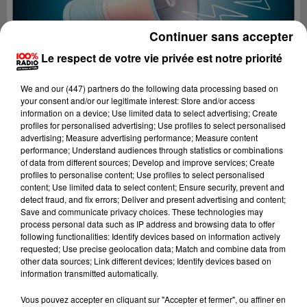
Continuer sans accepter
Le respect de votre vie privée est notre priorité
We and
our (447) partners
do the following data processing based on
your consent and/or our legitimate interest: Store and/or access
information on a device; Use limited data to select advertising; Create
profiles for personalised advertising; Use profiles to select personalised
advertising; Measure advertising performance; Measure content
performance; Understand audiences through statistics or combinations
of data from different sources; Develop and improve services; Create
profiles to personalise content; Use profiles to select personalised
content; Use limited data to select content; Ensure security, prevent and
detect fraud, and fix errors; Deliver and present advertising and content;
Lecture (4 min 25 sec)
Save and communicate privacy choices. These technologies may
process personal data such as IP address and browsing data to offer
following functionalities: Identify devices based on information actively
requested; Use precise geolocation data; Match and combine data from
other data sources; Link different devices; Identify devices based on
100%
information transmitted automatically.
100% Radio les infos du Tarn
Vous pouvez accepter en cliquant sur "Accepter et fermer", ou affiner en