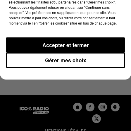
sélectionnant les finalités et/ou partenaires dans "Gérer mes choix".
28 août 2024 - 4 min 25 sec
Vous pouvez également refuser en cliquant sur "Continuer sans
LES INFOS DU TARN DU 28/08/2024 À 18H00
accepter". Vos préférences ne s'appliqueront que pour ce site. Vous
pouvez mettre à jour vos choix, ou retirer votre consentement à tout
moment via le lien "Gérer les cookies" situé en bas de chaque page.
Podcasts infos du Tarn
Accepter et fermer
Gérer mes choix
MENTIONS LÉGALES