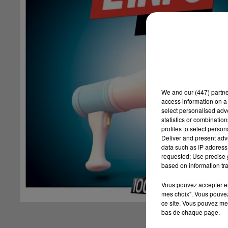
We and
our (447) partn
access information on a 
select personalised ad
statistics or combinatio
profiles to select person
Deliver and present adv
data such as IP address 
requested; Use precise g
based on information tra
Vous pouvez accepter en 
mes choix". Vous pouvez
ce site. Vous pouvez met
bas de chaque page.