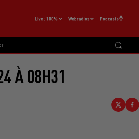
Live :
100%
Webradios
Podcasts
CT
24 À 08H31