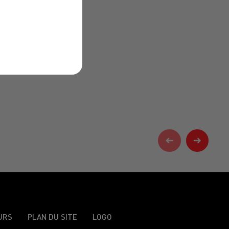
URS
PLAN DU SITE
LOGO