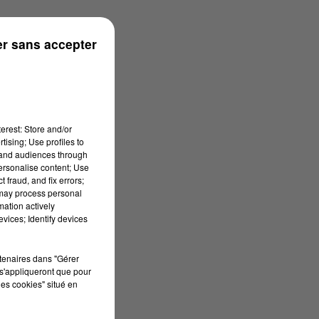
r sans accepter
erest: Store and/or
tising; Use profiles to
tand audiences through
personalise content; Use
 fraud, and fix errors;
 may process personal
mation actively
vices; Identify devices
rtenaires dans "Gérer
s'appliqueront que pour
les cookies" situé en