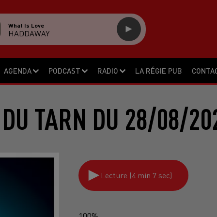
What Is Love
HADDAWAY
AGENDA
PODCAST
RADIO
LA RÉGIE PUB
CONTA
 DU TARN DU 28/08/20
Lecture (4 min 7 sec)
100%