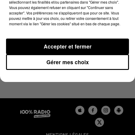
sélectionnant les finalités et/ou partenaires dans "Gérer mes choix".
28 juin 2024 - 4 min 11 sec
Vous pouvez également refuser en cliquant sur "Continuer sans
LES INFOS DU TARN DU 28/06/2024 À 07H30
accepter". Vos préférences ne s'appliqueront que pour ce site. Vous
pouvez mettre à jour vos choix, ou retirer votre consentement à tout
moment via le lien "Gérer les cookies" situé en bas de chaque page.
Podcasts infos du Tarn
Accepter et fermer
Gérer mes choix
MENTIONS LÉGALES