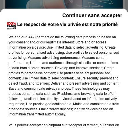
Continuer sans accepter
Le respect de votre vie privée est notre priorité
We and
our (447) partners
do the following data processing based on
your consent and/or our legitimate interest: Store and/or access
information on a device; Use limited data to select advertising; Create
profiles for personalised advertising; Use profiles to select personalised
advertising; Measure advertising performance; Measure content
performance; Understand audiences through statistics or combinations
of data from different sources; Develop and improve services; Create
profiles to personalise content; Use profiles to select personalised
content; Use limited data to select content; Ensure security, prevent and
detect fraud, and fix errors; Deliver and present advertising and content;
Lecture (4 min 11 sec)
Save and communicate privacy choices. These technologies may
process personal data such as IP address and browsing data to offer
following functionalities: Identify devices based on information actively
requested; Use precise geolocation data; Match and combine data from
other data sources; Link different devices; Identify devices based on
100%
information transmitted automatically.
100% Radio les infos du Tarn
Vous pouvez accepter en cliquant sur "Accepter et fermer", ou affiner en