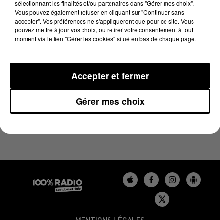
sélectionnant les finalités et/ou partenaires dans "Gérer mes choix".
28 mai 2025 - 4 min 14 sec
Vous pouvez également refuser en cliquant sur "Continuer sans
LES INFOS DU TARN DU 28/05/2025 À 08H01
accepter". Vos préférences ne s'appliqueront que pour ce site. Vous
pouvez mettre à jour vos choix, ou retirer votre consentement à tout
moment via le lien "Gérer les cookies" situé en bas de chaque page.
Podcasts infos du Tarn
Accepter et fermer
Gérer mes choix
MENTIONS LÉGALES