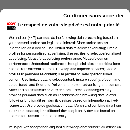
Continuer sans accepter
Le respect de votre vie privée est notre priorité
We and
our (447) partners
do the following data processing based on
your consent and/or our legitimate interest: Store and/or access
information on a device; Use limited data to select advertising; Create
profiles for personalised advertising; Use profiles to select personalised
advertising; Measure advertising performance; Measure content
performance; Understand audiences through statistics or combinations
of data from different sources; Develop and improve services; Create
profiles to personalise content; Use profiles to select personalised
content; Use limited data to select content; Ensure security, prevent and
detect fraud, and fix errors; Deliver and present advertising and content;
Lecture (4 min 14 sec)
Save and communicate privacy choices. These technologies may
process personal data such as IP address and browsing data to offer
following functionalities: Identify devices based on information actively
requested; Use precise geolocation data; Match and combine data from
other data sources; Link different devices; Identify devices based on
100%
information transmitted automatically.
100% Radio les infos du Tarn
Vous pouvez accepter en cliquant sur "Accepter et fermer", ou affiner en