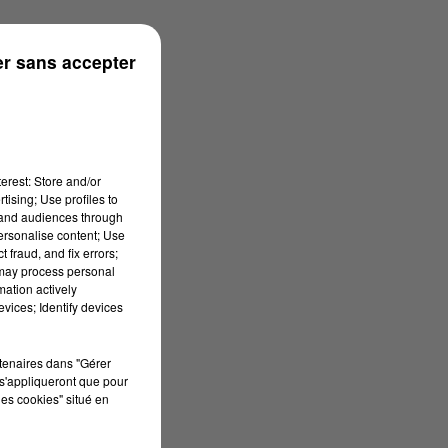
r sans accepter
erest: Store and/or
tising; Use profiles to
tand audiences through
personalise content; Use
 fraud, and fix errors;
 may process personal
mation actively
vices; Identify devices
rtenaires dans "Gérer
s'appliqueront que pour
les cookies" situé en