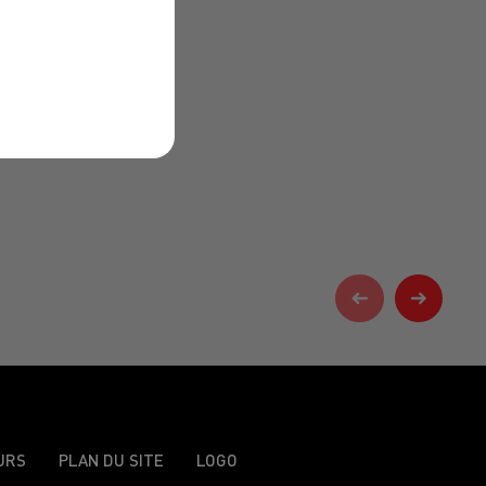
URS
PLAN DU SITE
LOGO