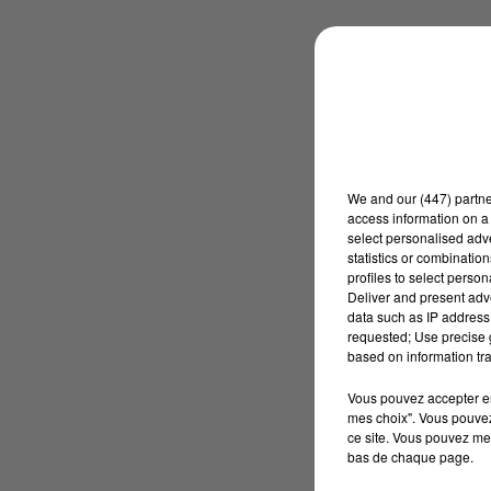
We and
our (447) partn
access information on a 
select personalised ad
statistics or combinatio
profiles to select person
Deliver and present adv
data such as IP address 
requested; Use precise g
based on information tra
Vous pouvez accepter en 
mes choix". Vous pouvez
ce site. Vous pouvez met
bas de chaque page.