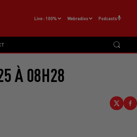
Live :
100%
Webradios
Podcasts
CT
25 À 08H28