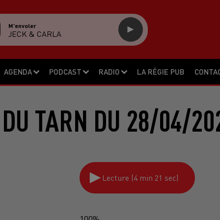
M'envoler
JECK & CARLA
AGENDA
PODCAST
RADIO
LA RÉGIE PUB
CONTA
 DU TARN DU 28/04/20
Lecture (4 min 21 sec)
100%