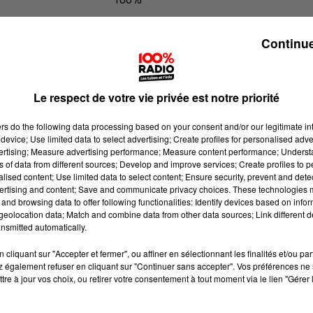
100% Radio les infos du Tarn
Continue
Le respect de votre vie privée est notre priorité
ers
do the following data processing based on your consent and/or our legitimate int
device; Use limited data to select advertising; Create profiles for personalised adver
vertising; Measure advertising performance; Measure content performance; Unders
ns of data from different sources; Develop and improve services; Create profiles to 
alised content; Use limited data to select content; Ensure security, prevent and detect
ertising and content; Save and communicate privacy choices. These technologies
and browsing data to offer following functionalities: Identify devices based on infor
eolocation data; Match and combine data from other data sources; Link different de
nsmitted automatically.
cliquant sur "Accepter et fermer", ou affiner en sélectionnant les finalités et/ou pa
 également refuser en cliquant sur "Continuer sans accepter". Vos préférences ne 
tre à jour vos choix, ou retirer votre consentement à tout moment via le lien "Gérer 