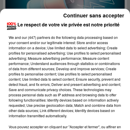
Continuer sans accepter
Le respect de votre vie privée est notre priorité
We and
our (447) partners
do the following data processing based on
your consent and/or our legitimate interest: Store and/or access
information on a device; Use limited data to select advertising; Create
profiles for personalised advertising; Use profiles to select personalised
advertising; Measure advertising performance; Measure content
performance; Understand audiences through statistics or combinations
of data from different sources; Develop and improve services; Create
profiles to personalise content; Use profiles to select personalised
content; Use limited data to select content; Ensure security, prevent and
detect fraud, and fix errors; Deliver and present advertising and content;
Lecture (4 min 11 sec)
Save and communicate privacy choices. These technologies may
process personal data such as IP address and browsing data to offer
following functionalities: Identify devices based on information actively
requested; Use precise geolocation data; Match and combine data from
other data sources; Link different devices; Identify devices based on
100%
information transmitted automatically.
100% Radio les infos du Tarn
Vous pouvez accepter en cliquant sur "Accepter et fermer", ou affiner en