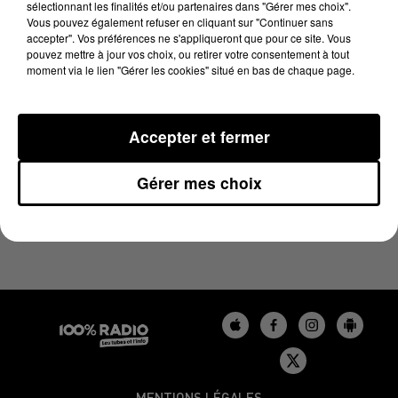
sélectionnant les finalités et/ou partenaires dans "Gérer mes choix".
28 mars 2024 - 4 min 11 sec
Vous pouvez également refuser en cliquant sur "Continuer sans
LES INFOS DU TARN DU 28/03/2024 À 07H30
accepter". Vos préférences ne s'appliqueront que pour ce site. Vous
pouvez mettre à jour vos choix, ou retirer votre consentement à tout
moment via le lien "Gérer les cookies" situé en bas de chaque page.
Podcasts infos du Tarn
Accepter et fermer
Gérer mes choix
MENTIONS LÉGALES