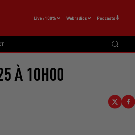
Live :
100%
Webradios
Podcasts
CT
25 À 10H00