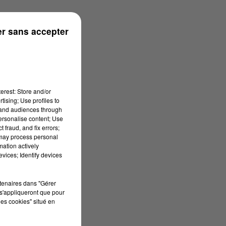
r sans accepter
erest: Store and/or
tising; Use profiles to
tand audiences through
personalise content; Use
 fraud, and fix errors;
 may process personal
mation actively
vices; Identify devices
rtenaires dans "Gérer
s'appliqueront que pour
les cookies" situé en