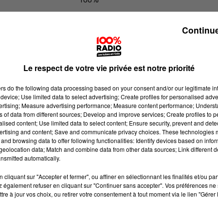
100% Radio les infos du Tarn
Continue
Le respect de votre vie privée est notre priorité
ers
do the following data processing based on your consent and/or our legitimate int
device; Use limited data to select advertising; Create profiles for personalised adver
vertising; Measure advertising performance; Measure content performance; Unders
ns of data from different sources; Develop and improve services; Create profiles to 
alised content; Use limited data to select content; Ensure security, prevent and detect
ertising and content; Save and communicate privacy choices. These technologies
and browsing data to offer following functionalities: Identify devices based on infor
eolocation data; Match and combine data from other data sources; Link different de
nsmitted automatically.
cliquant sur "Accepter et fermer", ou affiner en sélectionnant les finalités et/ou pa
 également refuser en cliquant sur "Continuer sans accepter". Vos préférences ne 
tre à jour vos choix, ou retirer votre consentement à tout moment via le lien "Gérer 