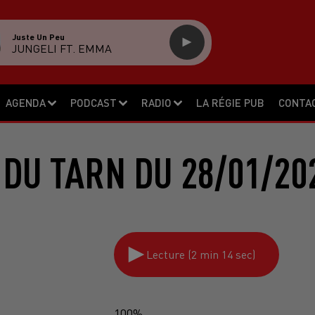
Juste Un Peu
JUNGELI FT. EMMA
AGENDA
PODCAST
RADIO
LA RÉGIE PUB
CONTA
 DU TARN DU 28/01/20
Lecture (2 min 14 sec)
100%