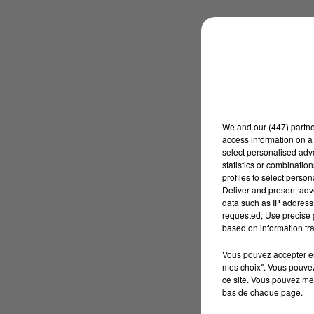
We and
our (447) partn
access information on a 
select personalised ad
statistics or combinatio
profiles to select person
Deliver and present adv
data such as IP address 
requested; Use precise g
based on information tra
Vous pouvez accepter en 
mes choix". Vous pouvez
ce site. Vous pouvez met
bas de chaque page.