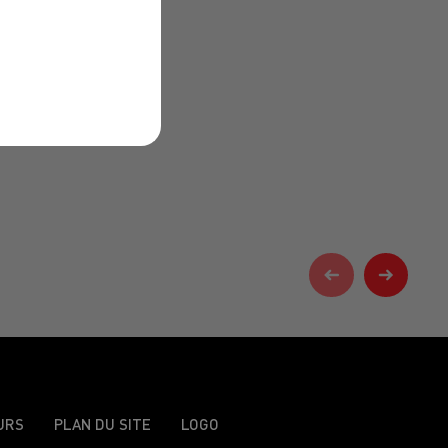
URS
PLAN DU SITE
LOGO