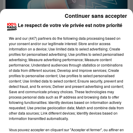
Continuer sans accepter
Le respect de votre vie privée est notre priorité
We and
our (447) partners
do the following data processing based on
your consent and/or our legitimate interest: Store and/or access
information on a device; Use limited data to select advertising; Create
profiles for personalised advertising; Use profiles to select personalised
advertising; Measure advertising performance; Measure content
performance; Understand audiences through statistics or combinations
of data from different sources; Develop and improve services; Create
profiles to personalise content; Use profiles to select personalised
content; Use limited data to select content; Ensure security, prevent and
detect fraud, and fix errors; Deliver and present advertising and content;
Lecture (4 min 24 sec)
Save and communicate privacy choices. These technologies may
process personal data such as IP address and browsing data to offer
following functionalities: Identify devices based on information actively
requested; Use precise geolocation data; Match and combine data from
other data sources; Link different devices; Identify devices based on
100%
information transmitted automatically.
100% Radio les infos du Tarn
Vous pouvez accepter en cliquant sur "Accepter et fermer", ou affiner en