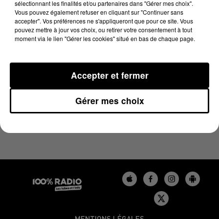
sélectionnant les finalités et/ou partenaires dans "Gérer mes choix".
27 décembre 2024 - 4 min 24 sec
Vous pouvez également refuser en cliquant sur "Continuer sans
LES INFOS DU TARN DU 27/12/2024 À 08H00
accepter". Vos préférences ne s'appliqueront que pour ce site. Vous
pouvez mettre à jour vos choix, ou retirer votre consentement à tout
moment via le lien "Gérer les cookies" situé en bas de chaque page.
Podcasts infos du Tarn
Accepter et fermer
Gérer mes choix
MENTIONS LÉGALES