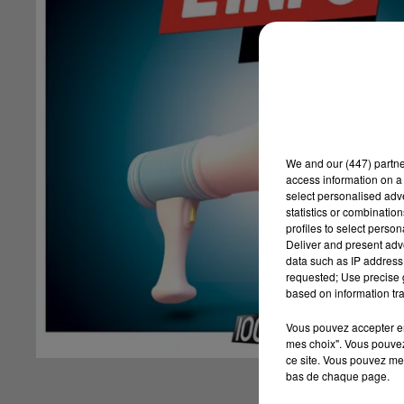
We and
our (447) partn
access information on a 
select personalised ad
statistics or combinatio
profiles to select person
Deliver and present adv
data such as IP address 
requested; Use precise g
based on information tra
Vous pouvez accepter en 
mes choix". Vous pouvez
ce site. Vous pouvez met
bas de chaque page.