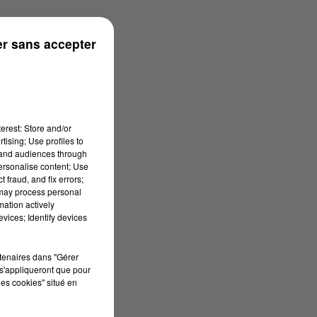
r sans accepter
erest: Store and/or
tising; Use profiles to
tand audiences through
personalise content; Use
 fraud, and fix errors;
 may process personal
mation actively
vices; Identify devices
rtenaires dans "Gérer
s'appliqueront que pour
les cookies" situé en