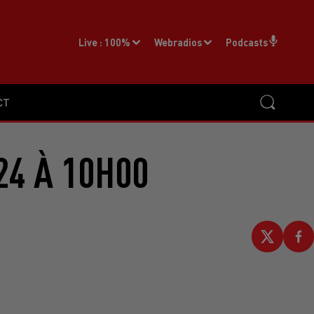
Live :
100%
Webradios
Podcasts
CT
24 À 10H00