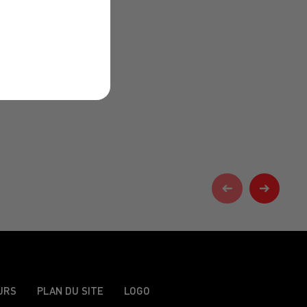
URS
PLAN DU SITE
LOGO