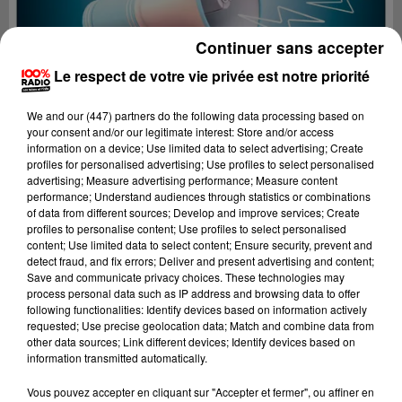
Continuer sans accepter
Le respect de votre vie privée est notre priorité
We and
our (447) partners
do the following data processing based on
your consent and/or our legitimate interest: Store and/or access
information on a device; Use limited data to select advertising; Create
profiles for personalised advertising; Use profiles to select personalised
advertising; Measure advertising performance; Measure content
performance; Understand audiences through statistics or combinations
of data from different sources; Develop and improve services; Create
profiles to personalise content; Use profiles to select personalised
content; Use limited data to select content; Ensure security, prevent and
detect fraud, and fix errors; Deliver and present advertising and content;
Lecture (2 min 23 sec)
Save and communicate privacy choices. These technologies may
process personal data such as IP address and browsing data to offer
following functionalities: Identify devices based on information actively
requested; Use precise geolocation data; Match and combine data from
other data sources; Link different devices; Identify devices based on
100%
information transmitted automatically.
100% Radio les infos du Tarn
Vous pouvez accepter en cliquant sur "Accepter et fermer", ou affiner en