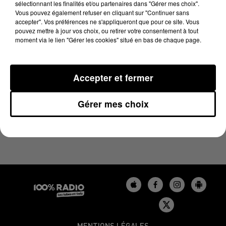
sélectionnant les finalités et/ou partenaires dans "Gérer mes choix".
27 juin 2023 - 2 min 23 sec
Vous pouvez également refuser en cliquant sur "Continuer sans
LES INFOS DU TARN DU 27/06/2023 À 14H00
accepter". Vos préférences ne s'appliqueront que pour ce site. Vous
pouvez mettre à jour vos choix, ou retirer votre consentement à tout
moment via le lien "Gérer les cookies" situé en bas de chaque page.
Podcasts infos du Tarn
Accepter et fermer
Gérer mes choix
MENTIONS LÉGALES